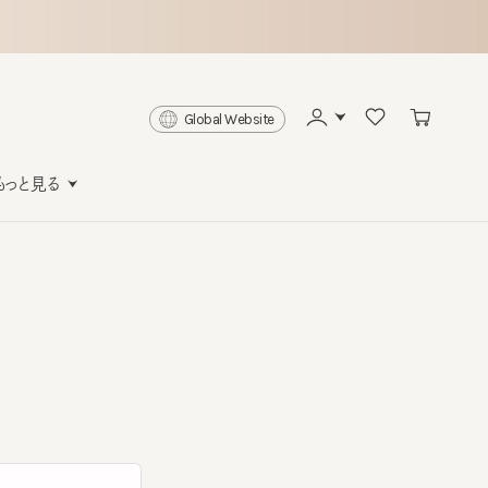
Global Website
と見る