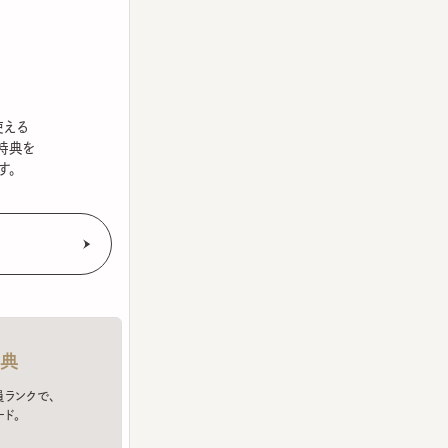
を
クで、