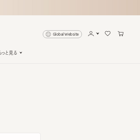
Global Website
と見る