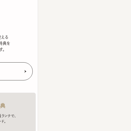
を
クで、