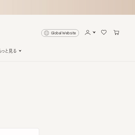
Global Website
と見る