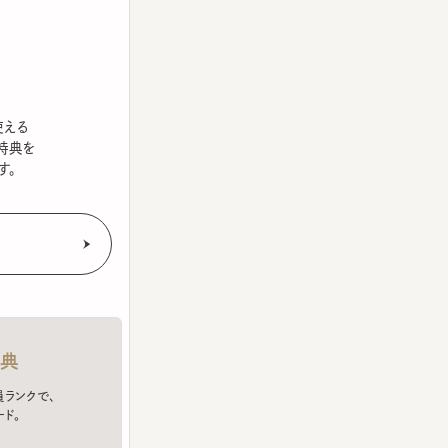
を
クで、