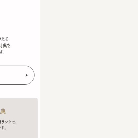
を
クで、