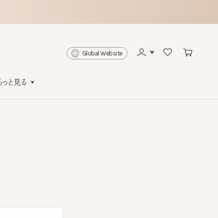
Global Website
と見る