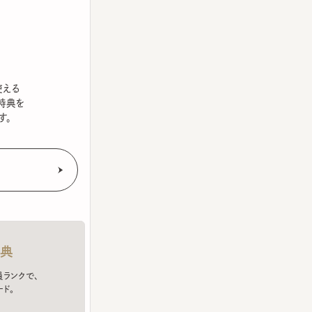
を
クで、