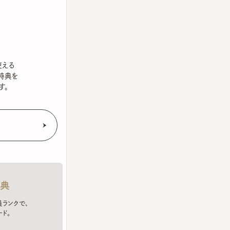
を
クで、