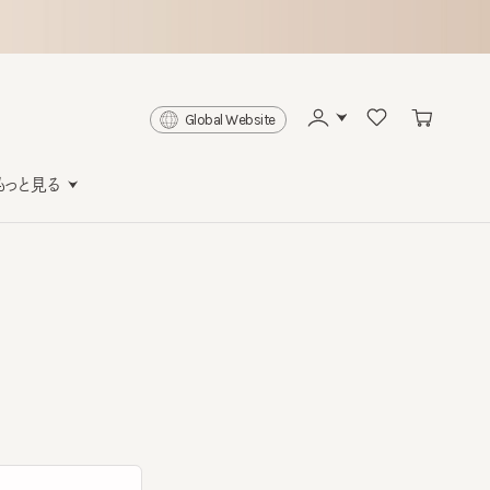
Global Website
と見る