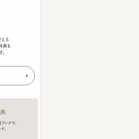
を
クで、