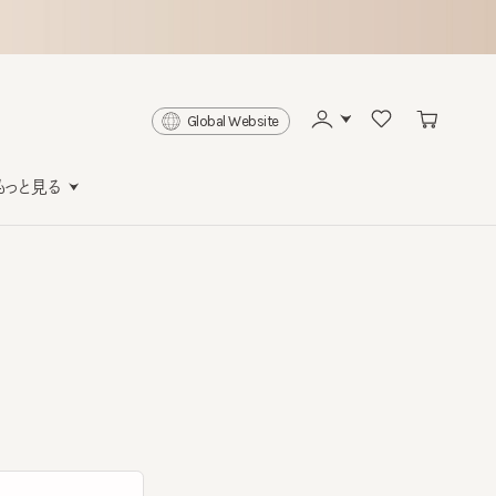
Global Website
と見る