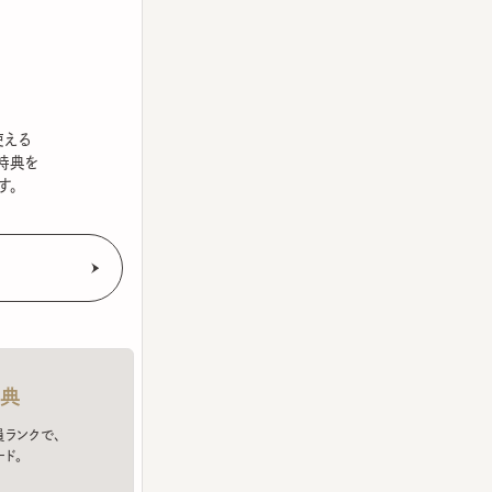
を
クで、