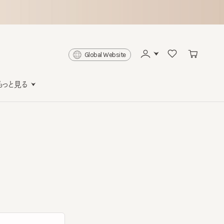
Global Website
と見る