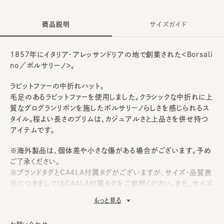
商品説明
サイズガイド
1857年にイタリア・アレッサンドリアの地で創業された＜Borsali
no／ボルサリーノ＞。
ラビットファーの中折れハット。
毛足のあるラビットファーを使用しました。クラシックな中折れに上
質なグログランリボンを施したボルサリーノらしさを感じられるス
タイル。程よい長さのブリムは、カジュアルさと上品さを併せ持つ
アイテムです。
※海外製品は、個体差や小さな傷がある場合がございます。予め
ご了承ください。
※ブランドタグとCA4LA付属タグがございますが、サイズ・品質表
示につきましてはCA4LA付属タグをご参照ください。また、サイズ
の実寸については「SIZE GUIDE」をご覧ください。
もっと見る
《Borsalino》