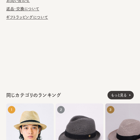
お問い合わせ
1857年、Giuseppe Borsalino（ジュゼッペ・ボルサリーノ）によ
り、イタリア・アレッサンドリアの地にフェルト帽の芸術的職人だけ
返品・交換について
を集めた工場を設立したことからボルサリーノの歴史が始まる。1
ギフトラッピングについて
60年の年月を経たボルサリーノでは、今日でも創設時と同様の製
法が頑なに守られ、20世紀初頭の機械・木製型を現在に受け継
ぎ、それらの道具とともに受け継がれた伝統の技術はボルサリー
ノ クラフトマンシップとして幾世代にも渡り行き続けている。
本体：毛100%
素材
装飾部分：アクリル50% 綿50%
made in Italy
生産国
同じカテゴリのランキング
もっと見る
1
2
3