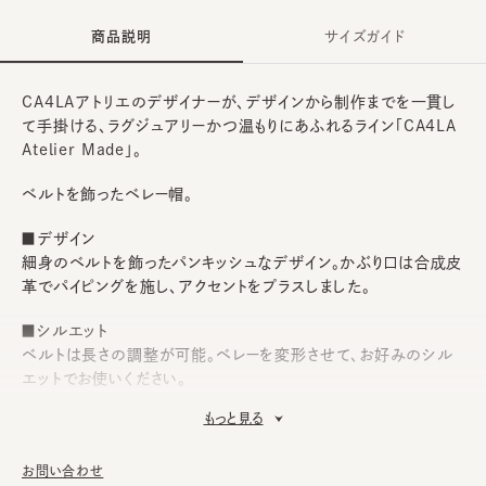
商品説明
サイズガイド
CA4LAアトリエのデザイナーが、デザインから制作までを一貫し
て手掛ける、ラグジュアリーかつ温もりにあふれるライン「CA4LA
Atelier Made」。
ベルトを飾ったベレー帽。
■デザイン
細身のベルトを飾ったパンキッシュなデザイン。かぶり口は合成皮
革でパイピングを施し、アクセントをプラスしました。
■シルエット
ベルトは長さの調整が可能。ベレーを変形させて、お好みのシル
エットでお使いください。
もっと見る
■素材
コットンベースのベレーは軽量で通気性抜群。コーディネートのア
クセントにピッタリです。
お問い合わせ