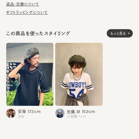
返品・交換について
■お手入れ方法
ギフトラッピングについて
洗濯不可。汚れにつきましては、帽子が汚れてしまう前の対策と
して、消臭・抗菌用のスプレーをお勧めしております。
この商品を使ったスタイリング
もっと見る
本体：綿75% ポリエステル25%
素材
部分：ウール100%
部分：レーヨン100%
部分：合成皮革
made in JAPAN
生産国
172cm
152cm
安海
佐藤.M
渋谷
心斎橋パルコ