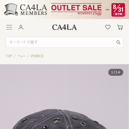
TOP
ベレー
PIERCE
/
/
1
/
14