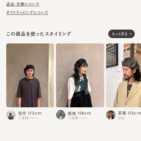
す。
返品・交換について
ギフトラッピングについて
■お手入れ方法
洗濯不可。汚れにつきましては、消臭・抗菌用のスプレーや、帽子
が汚れてしまう前の対策として、汗止めのハットライナーのお勧め
この商品を使ったスタイリング
もっと見る
しております。
※サイズ調節スベリ仕様（サイズを小さくする際は、調節テープを
まっすぐ引き出してください。逆向きに引っ張るとスベリを破損する
可能性がございます。）
綿100%
素材
made in JAPAN
生産国
172cm
173cm
156cm
安海
笠作
畦地
渋谷
心斎橋パルコ
心斎橋パルコ