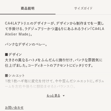
商品説明
サイズガイド
CA4LAアトリエのデザイナーが、デザインから制作までを一貫し
て手掛ける、ラグジュアリーかつ温もりにあふれるライン「CA4LA
Atelier Made」。
パンクなデザインのベレー。
■デザイン
大きさの異なるハトメをふんだんに飾り付け、パンクな雰囲気に
仕上げました。コーディネートのアクセントにピッタリです。
■シルエット
1枚1枚ハギ毎に変化を付けて、やや歪んだシルエットに。ボリュ
ームを左右や後ろに馴染ませるとバランス◎。
もっと見る
■素材
ブラックは綿生地、ベージュとネイビーはヴィンテージ加工が施さ
れた綿生地を使用。程良いハリ感と味のある風合いがポイントで
お問い合わせ