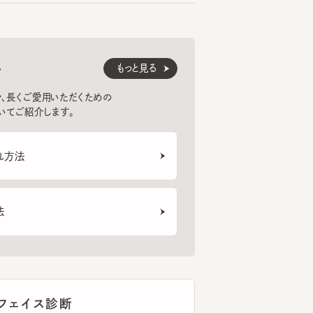
もっと見る
くご愛用いただくための
紹介します。
法
ェイス診断
トフォンのカメラを使ってフェイスタイプ
断。似合う帽子のご紹介から選び方のポ
まで、あなたの帽子選びをサポートしま