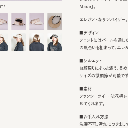
エレガントなサンバイザー。
■デザイン
フロントにはパールを通したコー
の風合いも相まって、エレガント
■シルエット
お顔周りにそっと添う、長めのつ
サイズの微調節が可能です。
■素材
ファンシーツイードと花柄レース
めてくれます。
■お手入れ方法
洗濯不可。汚れにつきましては
てしまう前の対策として、汗止め
もっと見る