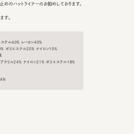
。
ISOR
PICNIKKER
MICHEL
CORD
6
7
8
¥22,330
¥13,200
¥31
60% レーヨン40%
ポリエステル20% ナイロン10%
リル24% ナイロン21% ポリエステル18%