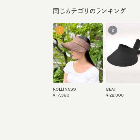
1
2
ROLLINGS9
BEAT
¥17,380
¥22,000