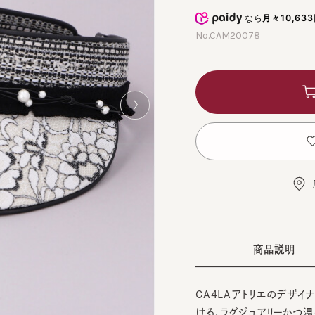
なら
月々10,633円
か
No.CAM20078
カ
お
店舗
商品説明
CA4LAアトリエのデザイナー
ける、ラグジュアリーかつ温もりにあふ
Made」。
E
BLA