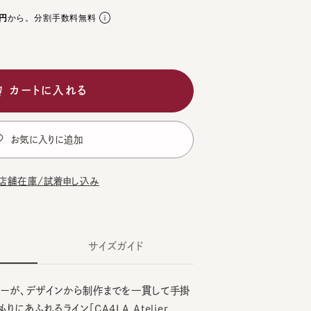
ら。分割手数料無料
ートに入れる
気に入りに追加
在庫/試着申し込み
サイズガイド
が、デザインから制作までを一貫して手掛
れるライン「CA4LA Atelier
CK