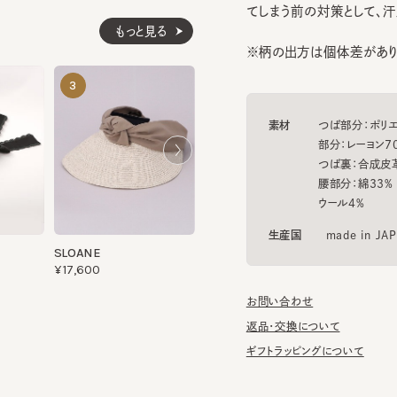
※柄の出方は個体差があります
KARLIE4
DOT VEIL V
3
4
5
¥16,610
¥39,600
素材
つば部分：ポリエステル
部分：レーヨン70% 
つば裏：合成皮革
腰部分：綿33% アク
ウール4%
生産国
made in JAPAN
SLOANE
¥17,600
お問い合わせ
返品・交換について
ギフトラッピングについて