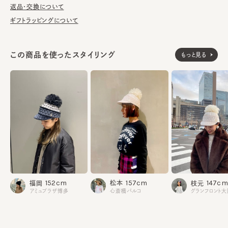
返品・交換について
■お手入れ方法
ギフトラッピングについて
洗濯不可。汚れにつきましては、消臭・抗菌用のスプレーや、帽子
が汚れてしまう前の対策として、汗止めのハットライナーのお勧め
しております。
この商品を使ったスタイリング
もっと見る
※サイズ調節スベリ仕様（サイズを小さくする際は、調節テープを
まっすぐ引き出してください。逆向きに引っ張るとスベリを破損する
可能性がございます。）
素材
《BEIGE》
頭部分：アクリル43% ウール26% ポリエステル2
6% キュプラ4% ナイロン1%
部分：ポリエステル91% ポリウレタン9%
中綿：ポリエステル100%
157cm
152cm
147cm
松本
福岡
枝元
裏地：綿100%
心斎橋パルコ
アミュプラザ博多
グランフロント
《BLACK》
頭部分：ポリエステル36% ウール32% アクリル3
0% ナイロン1% レーヨン1%