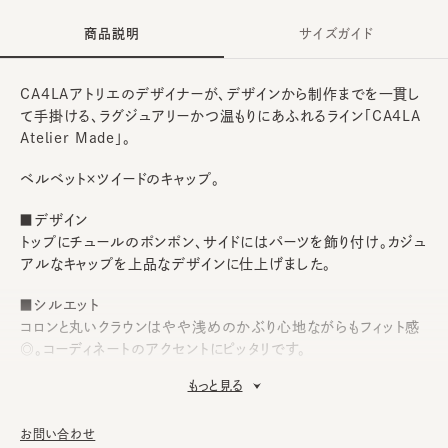
商品説明
サイズガイド
CA4LAアトリエのデザイナーが、デザインから制作までを一貫し
て手掛ける、ラグジュアリーかつ温もりにあふれるライン「CA4LA
Atelier Made」。
ベルベット×ツイードのキャップ。
■デザイン
トップにチュールのポンポン、サイドにはパーツを飾り付け。カジュ
アルなキャップを上品なデザインに仕上げました。
■シルエット
コロンと丸いクラウンはやや浅めのかぶり心地ながらもフィット感
◎。コーディネートのアクセントにピッタリです。
もっと見る
■素材
ベルベットとツイード生地を使用。素材感でも華やかさを演出しま
す。
お問い合わせ