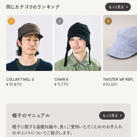
部分：ポリエステル91% ポリウレタン9%
同じカテゴリのランキング
中綿：ポリエステル100%
もっと見る
裏地：綿100%
《WHITE》
1
2
3
頭部分：ポリエステル35% ウール32% アクリル3
2% ナイロン1%
部分：ポリエステル91% ポリウレタン9%
中綿：ポリエステル100%
裏地：綿100%
made in JAPAN
生産国
COLLAR TWILL 3
CHARI 6
TWISTER WF REPL
¥10,670
¥11,770
¥10,120
帽子のマニュアル
もっと見る
帽子に関する基礎知識や、長くご愛用いただくためのお手入れ
のポイントについてご紹介します。