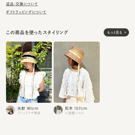
り上げてくれます。
返品・交換について
ギフトラッピングについて
■お手入れ方法
洗濯不可。汚れにつきましては、帽子が汚れてしまう前の対策と
して、汗止めのハットライナーのお勧めしております。
この商品を使ったスタイリング
もっと見る
※サイズ調節スベリ仕様（サイズを小さくする際は、調節テープを
まっすぐ引き出してください。逆向きに引っ張るとスベリを破損する
可能性がございます。）
※天然素材の為、草の太さや色の出方・シルエットに多少の個体
差があります。
本体：麦100%
素材
飾り部分：レーヨン100%
部分：綿100%
157cm
161cm
松本
矢野
made in JAPAN
生産国
心斎橋パルコ
アミュプラザ博多