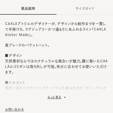
商品説明
サイズガイド
CA4LAアトリエのデザイナーが、デザインから制作までを一貫し
て手掛ける、ラグジュアリーかつ温もりにあふれるライン「CA4LA
Atelier Made」。
麦ブレードのバケットハット。
■デザイン
天然素材ならではのナチュラルな風合いが魅力。腰に巻いたCA4
LAロゴリボンは取り外しが可能。気分に合わせてお使いいただけ
ます。
■シルエット
程良い高さのクラウンにダウンブリムを組み合わせ。カジュアルか
らキレイめまで幅広いコーディネートにマッチする万能アイテム。
もっと見る
■素材
細身の麦ブレードで製作。取り入れるだけで、シーズンムードを盛
お問い合わせ