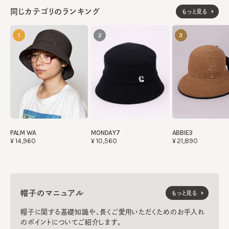
同じカテゴリのランキング
もっと見る
1
2
3
PALM WA
MONDAY7
ABBIE3
¥14,960
¥10,560
¥21,890
帽子のマニュアル
もっと見る
帽子に関する基礎知識や、長くご愛用いただくためのお手入れ
のポイントについてご紹介します。