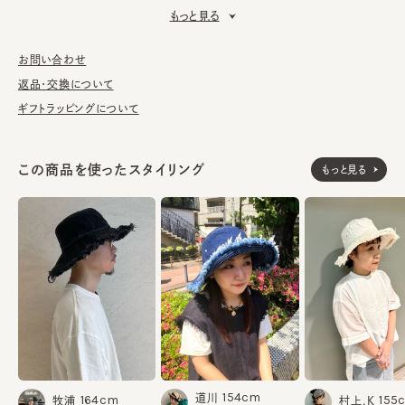
た。
もっと見る
■お手入れ方法
洗濯可能。洗うことにより風合いに多少の変化が起こります。お洗
お問い合わせ
濯の際は単独手洗いで洗濯後、形を整え陰干ししてください。
返品・交換について
ギフトラッピングについて
※サイズ調節スベリ仕様（サイズを小さくする際は、調節テープを
まっすぐ引き出してください。逆向きに引っ張るとスベリを破損する
可能性がございます。）
この商品を使ったスタイリング
もっと見る
※加工の仕上がりは個体差があります。
※手洗いの際は付属のアテンションを必ずご参照ください。
※柄の出方は個体差があります。
綿100%
素材
made in JAPAN
生産国
154cm
道川
164cm
155
牧浦
村上.K