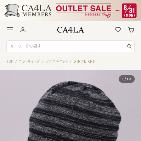
TOP
ニットキャップ
シングルニット
STRIPE KNIT
/
/
/
1
/
13