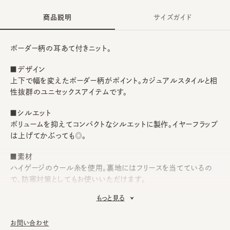
商品説明
サイズガイド
ボーダー柄の耳あて付きニット。
■デザイン
上下で幅を変えたボーダー柄がポイント。カジュアルスタイルと相
性抜群のユニセックスアイテムです。
■シルエット
ボリュームを抑えてコンパクトなシルエットに製作。イヤーフラップ
は上げてかぶっても◎。
■素材
ハイゲージのウール糸を使用。裏地にはフリースを当てているの
で、防寒対策としてもお使いいただけます。
もっと見る
■お手入れ方法
洗濯不可。汚れにつきましては、帽子が汚れてしまう前の対策と
して、消臭・抗菌用のスプレーをお勧めしております。
お問い合わせ