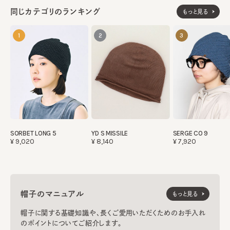
同じカテゴリのランキング
もっと見る
1
2
3
SORBET LONG 5
YD S MISSILE
SERGE CO 9
¥9,020
¥8,140
¥7,920
帽子のマニュアル
もっと見る
帽子に関する基礎知識や、長くご愛用いただくためのお手入れ
のポイントについてご紹介します。