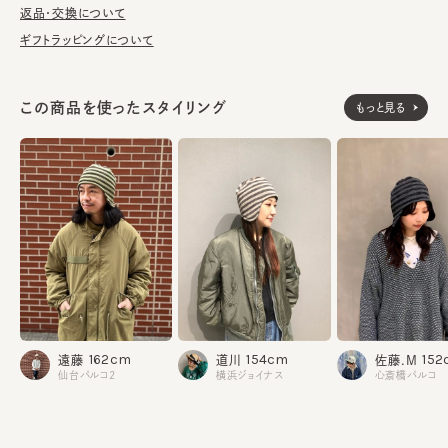
返品・交換について
※柄の出方は個体差があります。
ギフトラッピングについて
素材
本体：ウール100%
この商品を使ったスタイリング
もっと見る
部分：ポリエステル100%
made in JAPAN
生産国
162cm
154cm
152
遠藤
道川
佐藤.M
仙台パルコ2
横浜ジョイナス
心斎橋パルコ