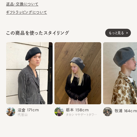
洗濯不可。汚れにつきましては、消臭・抗菌用のスプレーや、帽子
返品・交換について
が汚れてしまう前の対策として、汗止めのハットライナーのお勧め
ギフトラッピングについて
しております。
※サイズ調節スベリ仕様（サイズを小さくする際は、調節テープを
この商品を使ったスタイリング
もっと見る
まっすぐ引き出してください。逆向きに引っ張るとスベリを破損する
可能性がございます。）
表地：ウール80% ナイロン20%
素材
裏地：綿100%
made in JAPAN
生産国
158cm
171cm
栃本
沼倉
164cm
牧浦
タカシマヤゲートタワーモール
代官山