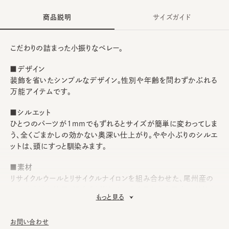
商品説明
サイズガイド
こだわりの詰まった小振りなベレー。
■デザイン
装飾を省いたシンプルなデザイン。性別や年齢を問わずかぶれる
万能アイテムです。
■シルエット
ひとつのパーツが1mmでもずれるとサイズが簡単に変わってしま
う、全くごまかしの効かない奥深い仕上がり。やや小ぶりのシルエ
ットは、頭にすっと馴染みます。
■素材
リサイクルウールとリサイクルナイロンを組み合わせた、尾州産の
モッサ生地を使用。起毛感と膨らみのある柔らかな風合いが魅力
もっと見る
です。
■お手入れ方法
お問い合わせ