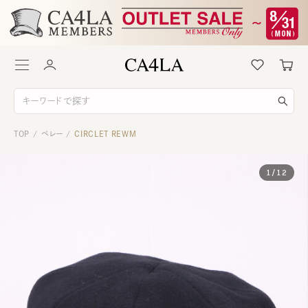
TOP
ベレー
CIRCLET REWM
/
/
1
/
12