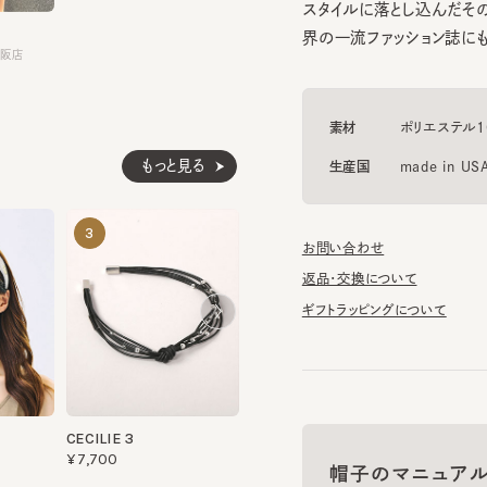
店
素材
ポリエステル100%
もっと見る
生産国
made in USA
FLEUR
KACHUSKA
3
4
5
お問い合わせ
¥10,670
¥27,500
返品・交換について
ギフトラッピングについて
CECILIE 3
¥7,700
帽子のマニュアル
帽子に関する基礎知識や、長
お手入れのポイントについてご