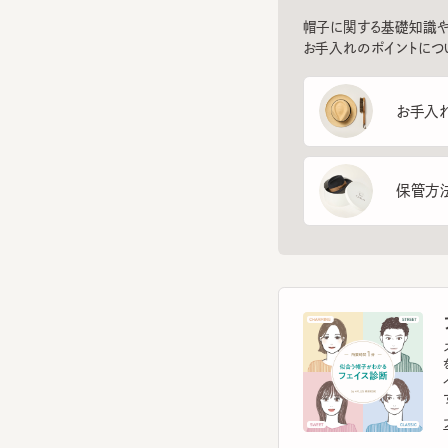
お手入れ方
保管方法
フ
スマー
を診
イント
す。
フェ
ヘ