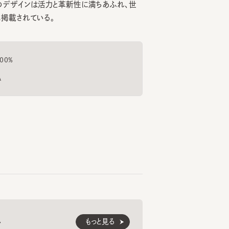
KACYU
RIBBON BLOOM
HEA
6
7
8
¥12,870
¥12,540
¥12
もっと見る
くご愛用いただくための
紹介します。