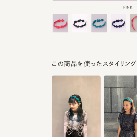
この商品を使ったスタイリング
156cm
147cm
畦地
枝元