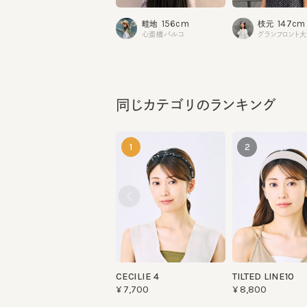
心斎橋パルコ
グランフロント大阪
同じカテゴリのランキング
1
2
CECILIE 4
TILTED LINE10
¥7,700
¥8,800