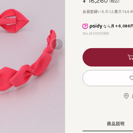
会員登録いただくと最大166ポイン
なら
月々6,086円
から
No.JEO00588
カ
お
店舗
商品説明
BLA