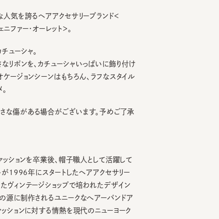
気を誇るヘアアクセサリーブランド＜
ェニファー・オーレット＞。
ーシャ。
ボンを、カチューシャいっぱいに飾り付け
ージョンシーンはもちろん、ラフなスタイル
傷がある場合がございます。予めご了承
ッションを卒業後、帽子職人として活躍して
996年にスタートしたヘアアクセサリー
ィンテージショップで培われたデザイン
に制作されるユニークなへアーバンドア
ションに対する情熱を現代のニューヨーク
ザインは活力と革新性に満ちあふれ、世
されている。