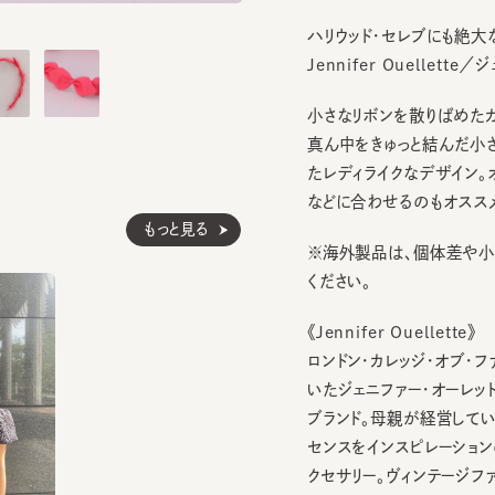
ハリウッド・セレブにも絶大な人
Jennifer Ouellette／ジ
小さなリボンを散りばめたカチュ
真ん中をきゅっと結んだ小さなリ
たレディライクなデザイン。オケ
などに合わせるのもオススメ。
もっと見る
※海外製品は、個体差や小さな
ください。
《Jennifer Ouellette》
ロンドン・カレッジ・オブ・ファ
いたジェニファー・オーレットが1
ブランド。母親が経営していたヴ
センスをインスピレーションの源
クセサリー。ヴィンテージファッ
スタイルに落とし込んだそのデ
界の一流ファッション誌にも掲載