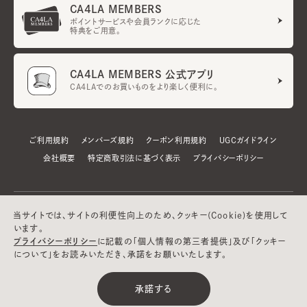
CA4LA MEMBERS
ポイントサービスや会員ランクに応じた
特典をご用意。
CA4LA MEMBERS 公式アプリ
CA4LAでのお買いものをより楽しく便利に。
ご利用規約
メンバーズ規約
クーポン利用規約
UGCガイドライン
会社概要
特定商取引法に基づく表示
プライバシーポリシー
当サイトでは、サイトの利便性向上のため、クッキー(Cookie)を使用して
います。
プライバシーポリシー
に記載の「個人情報の第三者提供」及び「クッキー
について」をお読みいただき、承諾をお願いいたします。
©CA4LA INC. All Rights Reserved.
承諾する