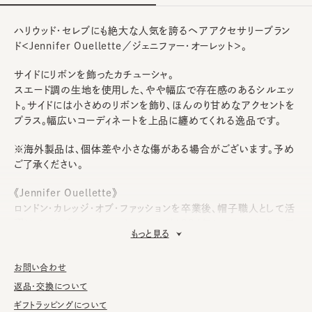
ハリウッド・セレブにも絶大な人気を誇るヘアアクセサリーブラン
ド＜Jennifer Ouellette／ジェニファー・オーレット＞。
サイドにリボンを飾ったカチューシャ。
スエード調の生地を使用した、やや幅広で存在感のあるシルエッ
ト。サイドには小さめのリボンを飾り、ほんのり甘めなアクセントを
プラス。幅広いコーディネートを上品に纏めてくれる逸品です。
※海外製品は、個体差や小さな傷がある場合がございます。予め
ご了承ください。
《Jennifer Ouellette》
ロンドン・カレッジ・オブ・ファッションを卒業後、帽子職人として活
躍していたジェニファー・オーレットが1996年にスタートしたヘア
もっと見る
アクセサリーブランド。母親が経営していたヴィンテージショップで
培われたデザインセンスをインスピレーションの源に制作される
お問い合わせ
ユニークなへアーバンドアクセサリー。ヴィンテージファッションに
対する情熱を現代のニューヨークスタイルに落とし込んだそのデ
返品・交換について
ザインは活力と革新性に満ちあふれ、世界の一流ファッション誌
ギフトラッピングについて