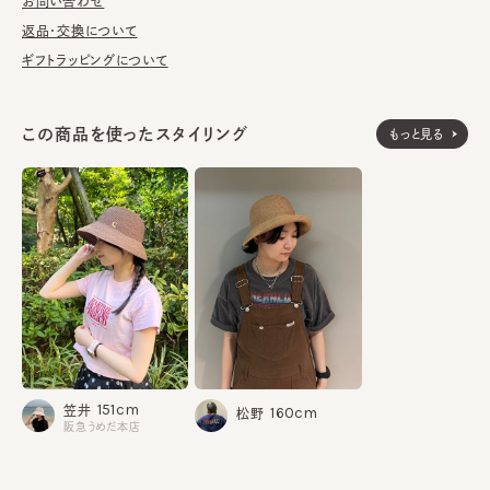
兼ね備えているので、紫外線対策もバッチリ。
お問い合わせ
返品・交換について
■お手入れ方法
ギフトラッピングについて
洗濯可能。洗うことにより風合いに多少の変化が起こります。お洗
濯の際は単独手洗いで洗濯後、形を整え陰干ししてください。
この商品を使ったスタイリング
もっと見る
※サイズ調節スベリ仕様（サイズを小さくする際は、調節テープを
まっすぐ引き出してください。逆向きに引っ張るとスベリを破損する
可能性がございます。）
※手洗いの際は付属のアテンションを必ずご参照ください。
紙80% ポリエステル20%
素材
made in Thailand
生産国
151cm
笠井
160cm
松野
阪急うめだ本店