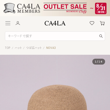
TOP
ハット
つば広ハット
NOVA3
/
/
/
1
/
14