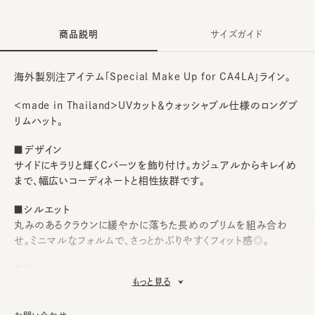
商品説明
サイズガイド
海外製別注アイテム「Special Make Up for CA4LA」ライン。
＜made in Thailand＞UVカット＆ウォッシャブル仕様のロングブ
リムハット。
■デザイン
サイドにキラリと輝くCパーツを飾り付け。カジュアルからキレイめ
まで、幅広いコーディネートと相性抜群です。
■シルエット
丸みのあるクラウンに緩やかに落ちた長めのブリムを組み合わ
せ。ミニマルなフォルムで、さっとかぶりやすくフィット感◎。
■素材
もっと見る
洗える和紙素材“Aqua Melange”を使用、耐水強化剤を配合し
た特殊加工でご家庭での手洗いが可能に。さらにUVカット機能も