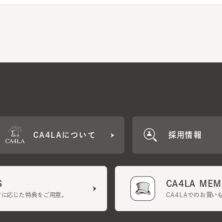
CA4LAについて
採用情報
CA4LA MEMB
に応じた特典をご用意。
CA4LAでのお買いものを