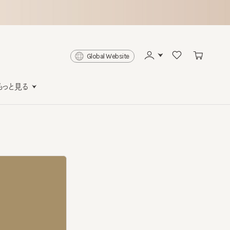
Global Website
と見る