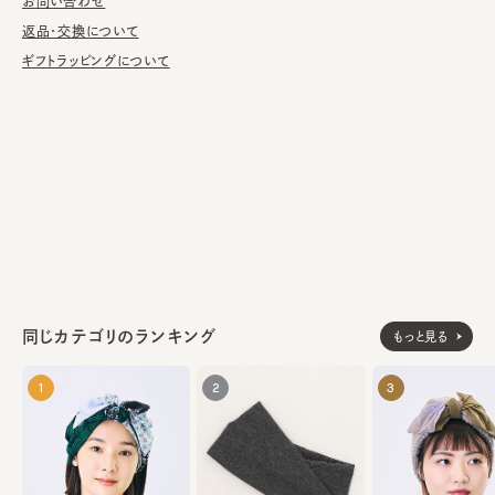
お問い合わせ
1903年、ジュリアナ・ミュールバウアーがウィーンに程近いフロリ
ツドルフで婦人帽子仕立て屋を創業。以後代々引き継がれ、200
返品・交換について
1年より4代目のクラウス氏がデザイナーとして就任。兄妹である
ギフトラッピングについて
マリーと共にメンズ・レディースのコレクションを手掛け、チロル帽
をベースに、柔軟な発想・素材でフレッシュかつモードなハットコ
レクションを提案している。
ウール85% アルパカ15%
素材
made in Bosnia & Herzegovina
生産国
同じカテゴリのランキング
もっと見る
1
2
3