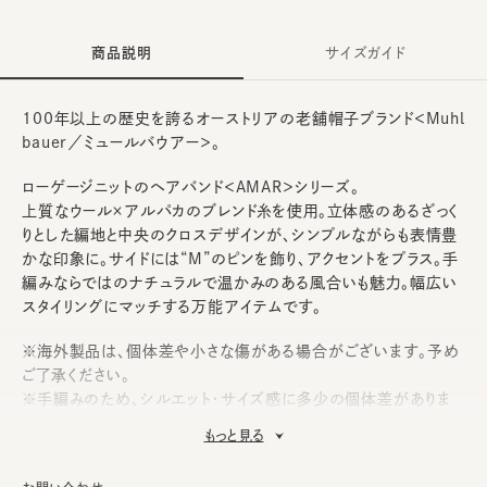
商品説明
サイズガイド
100年以上の歴史を誇るオーストリアの老舗帽子ブランド＜Muhl
bauer／ミュールバウアー＞。
ローゲージニットのヘアバンド＜AMAR＞シリーズ。
上質なウール×アルパカのブレンド糸を使用。立体感のあるざっく
りとした編地と中央のクロスデザインが、シンプルながらも表情豊
かな印象に。サイドには“M”のピンを飾り、アクセントをプラス。手
編みならではのナチュラルで温かみのある風合いも魅力。幅広い
スタイリングにマッチする万能アイテムです。
※海外製品は、個体差や小さな傷がある場合がございます。予め
ご了承ください。
※手編みのため、シルエット・サイズ感に多少の個体差がありま
す。
もっと見る
《Muhlbauer》