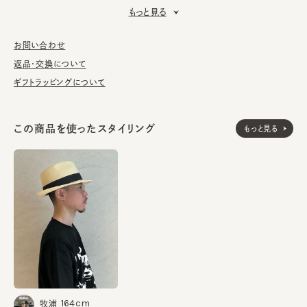
■素材
もっと見る
艶感とキメ細かな編み上がりが美しい最高級のパナマを使用。ス
ベリには吸汗速乾機能と抗菌消臭効果を併せ持つアジャスター
お問い合わせ
スベリを搭載しているので、清潔度も高く、フィット感の微調整が
可能です。
返品・交換について
ギフトラッピングについて
■お手入れ方法
洗濯不可。汚れにつきましては、帽子が汚れてしまう前の対策と
して、汗止めのハットライナーのお勧めしております。
この商品を使ったスタイリング
もっと見る
※サイズ調節スベリ仕様（サイズを小さくする際は、調節テープを
まっすぐ引き出してください。逆向きに引っ張るとスベリを破損する
可能性がございます。）
※ツバ幅には若干の個体差があります。
※天然素材の為、草の太さや色の出方・シルエットに多少の個体
差があります。
※クラウンの裏には刻印が入っているものと入っていないものが
ありますが、素材は全て同じパナマとなります。
164cm
パナマ100%
牧浦
素材