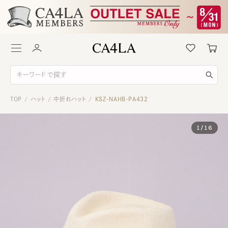
TOP
ハット
中折れハット
KSZ-NAHB-PA432
/
/
/
1
/
16