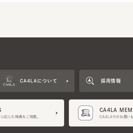
CA4LAについて
採用情報
CA4LA MEMB
に応じた特典をご用意。
CA4LAでのお買いものを