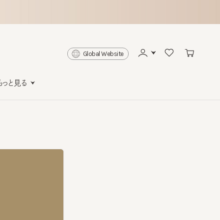
Global Website
と見る