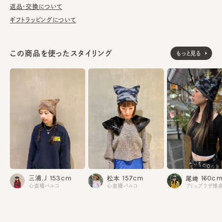
返品・交換について
※柄の出方は個体差があります。
ギフトラッピングについて
素材
ウール44% ナイロン37% モヘヤ19%
この商品を使ったスタイリング
もっと見る
made in JAPAN
生産国
153cm
157cm
160c
三浦.J
松本
尾﨑
心斎橋パルコ
心斎橋パルコ
アミュプラザ博