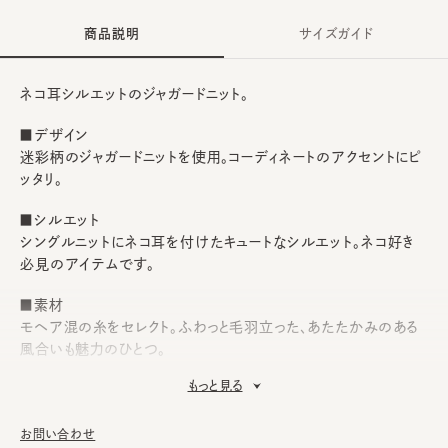
商品説明
サイズガイド
ネコ耳シルエットのジャガードニット。
■デザイン
迷彩柄のジャガードニットを使用。コーディネートのアクセントにピ
ッタリ。
■シルエット
シングルニットにネコ耳を付けたキュートなシルエット。ネコ好き
必見のアイテムです。
■素材
モヘア混の糸をセレクト。ふわっと毛羽立った、あたたかみのある
風合いも魅力のひとつ。
もっと見る
■お手入れ方法
洗濯不可。汚れにつきましては、帽子が汚れてしまう前の対策と
して、消臭・抗菌用のスプレーをお勧めしております。
お問い合わせ