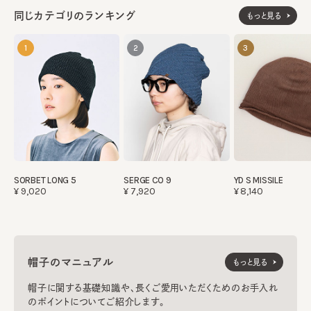
同じカテゴリのランキング
もっと見る
1
2
3
SORBET LONG 5
SERGE CO 9
YD S MISSILE
¥9,020
¥7,920
¥8,140
帽子のマニュアル
もっと見る
帽子に関する基礎知識や、長くご愛用いただくためのお手入れ
のポイントについてご紹介します。