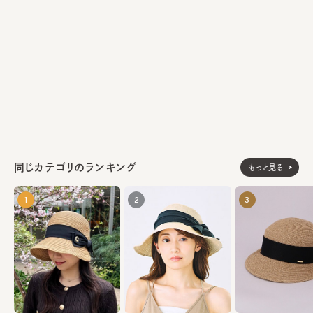
をスタート。伝統と革新、クラシックでモダンな雰囲気を併せ持った
アイテムを一点一点職人の手仕事によって生みだしている。
《BLACK》
素材
綿50% ナイロン50%
《BLACK2》
麻50% ウール50%
made in Italy
生産国
同じカテゴリのランキング
もっと見る
1
2
3