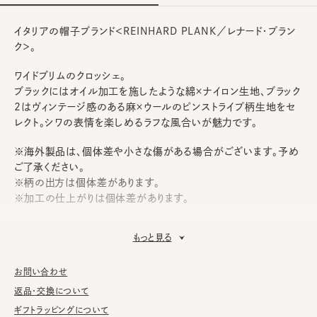
イタリアの帽子ブランド＜REINHARD PLANK／レナード・プラン
ク＞。
ワイドブリムのクロッシェ。
ブラックにはオイル加工を施したような綿×ナイロン生地、ブラック
2はヴィンテージ感のある麻×ウールのピンストライプ柄生地をセ
レクト。シワの表情を楽しめるラフな風合いが魅力です。
※海外製品は、個体差や小さな傷がある場合がございます。予め
ご了承ください。
※柄の出方は個体差があります。
※加工の仕上がりは個体差があります。
《REINHARD PLANK》
もっと見る
創業者レナード・プランクは、1970年アルプス山脈付近にある南
チロル地方、イタリアのボルツァーノに生まれる。ウィーン工芸大学
お問い合わせ
でデザインを学んだ後、2003年ウィーンにて帽子のリメイクをス
タート。2005年、ハットを中心にブランドをスタート。その後、より
返品・交換について
適した環境を求めフィレンツェへ移動、本格的にコレクション活動
ギフトラッピングについて