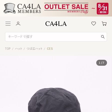
TOP
ハット
つば広ハット
CES
/
/
/
1
/
7