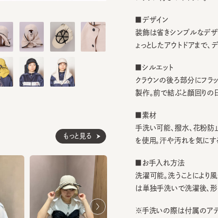
■デザイン
装飾は省きシンプルなデザイン
ょっとしたアウトドアまで、デイ
■シルエット
クラウンの後ろ部分にフラップを
製作。前で結ぶと顔回りの日除け
■素材
手洗い可能、撥水、花粉防止、U
もっと見る
を使用。汗や汚れを気にするこ
■お手入れ方法
洗濯可能。洗うことにより風合
は単独手洗いで洗濯後、形を整
※手洗いの際は付属のアテンシ