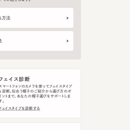
 REPL
CANARY
TRUKER
SHA
6
7
8
¥17,380
¥13,200
¥25
ェイス診断
トフォンのカメラを使ってフェイスタイプ
断。似合う帽子のご紹介から選び方のポ
まで、あなたの帽子選びをサポートしま
イスタイプを診断する
ッドサイズ計測
トフォンのカメラを使って
ドサイズを簡単に計測できます。