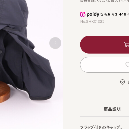
なら
月々3,446円
から
No.SHK01225
カ
お
店舗
商品説明
フラップ付きのキャップ。
BEI