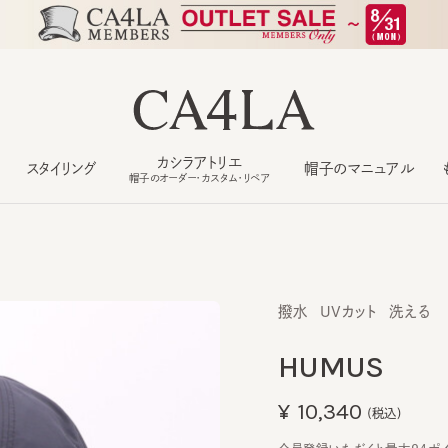
カシラアトリエ
スタイリング
帽子のマニュアル
もっ
帽子のオーダー・カスタム・リペア
撥水
UVカット
洗える
HUMUS
¥10,340
(税込)
会員登録いただくと最大94ポイント