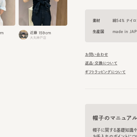
素材
綿54% ナイロン46
生産国
made in JAPAN
159cm
159cm
近藤
鯉江
大丸神戸店
タカシマヤゲートタワーモール
お問い合わせ
返品・交換について
ギフトラッピングについて
帽子のマニュアル
帽子に関する基礎知識や、長
お手入れのポイントについてご
お手入れ方