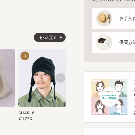
もっと見る
保管方法
ARDEM
TWISTER WF
3
4
5
¥12,100
¥10,120
フ
スマー
を診
イント
す。
CHARI 6
フェ
¥11,770
ヘ
スマー
ヘッ