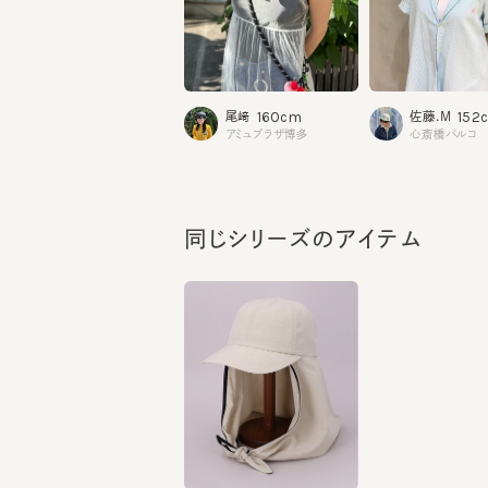
160cm
152cm
尾﨑
佐藤.M
アミュプラザ博多
心斎橋パルコ
同じシリーズのアイテム
HUMUS 2
¥10,340