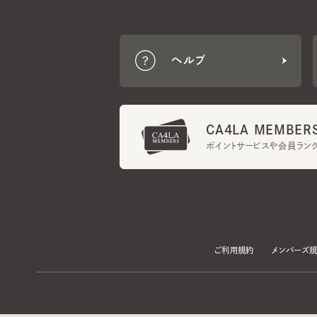
CA4LA MEMBERS
ポイントサービスや会員ランク
ご利用規約
メンバーズ規約
当サイトでは、サイトの利便性向上のため、クッキー(Cookie)を使用していま
プライバシーポリシー
に記載の「個人情報の第三者提供」及び「クッキーにつ