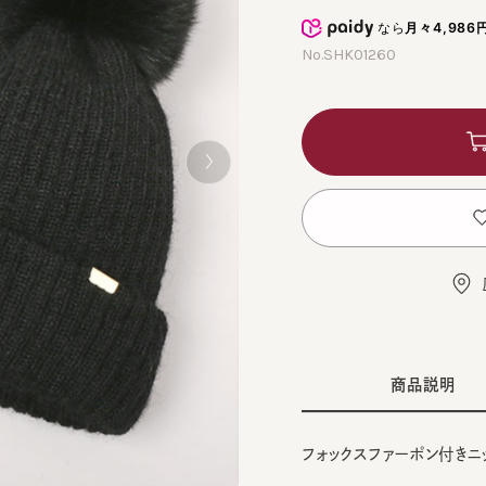
なら
月々4,986円
から
No.SHK01260
カ
お
店舗
商品説明
フォックスファーポン付きニット。
■デザイン
GRAY モデル頭