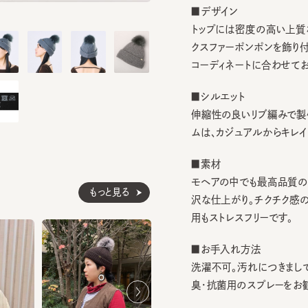
トップには密度の高い上質な毛
クスファーポンポンを飾り付け。
コーディネートに合わせてお好み
■シルエット
伸縮性の良いリブ編みで製作。さ
ムは、カジュアルからキレイめま
■素材
モヘアの中でも最高品質のスー
もっと見る
沢な仕上がり。チクチク感の少
用もストレスフリーです。
■お手入れ方法
洗濯不可。汚れにつきましては
臭・抗菌用のスプレーをお勧めし
※ポンポンは取り外し可能なピ
り扱いにご注意ください。