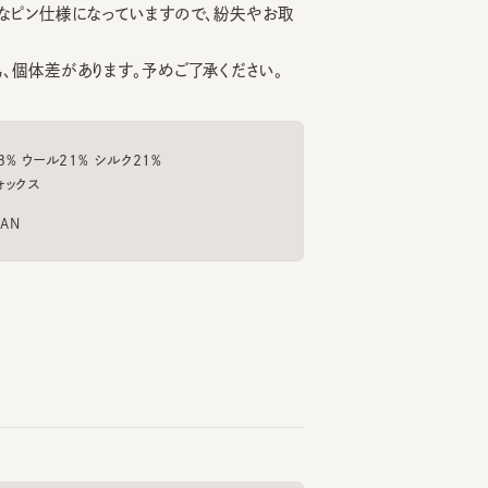
体差があります。予めご了承ください。
159cm
151cm
近藤
笠井
64cm
大丸神戸店
阪急うめだ本店
ール21% シルク21%
ス
CALME 2
CF BRITISH FUR WATCH3
ELLI
6
7
8
¥11,330
¥9,130
¥8,
もっと見る