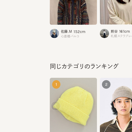
161cm
152cm
熊谷
佐藤.M
札幌ステラプレイ
心斎橋パルコ
同じカテゴリのランキング
1
2
RIB SORBET TURN
WTURN WASH11
¥10,230
¥9,900