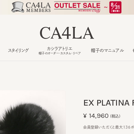
カシラアトリエ
スタイリング
帽子のマニュアル
もっ
帽子のオーダー・カスタム・リペア
EX PLATINA FO
¥14,960
(税込)
会員登録いただくと最大136ポイン