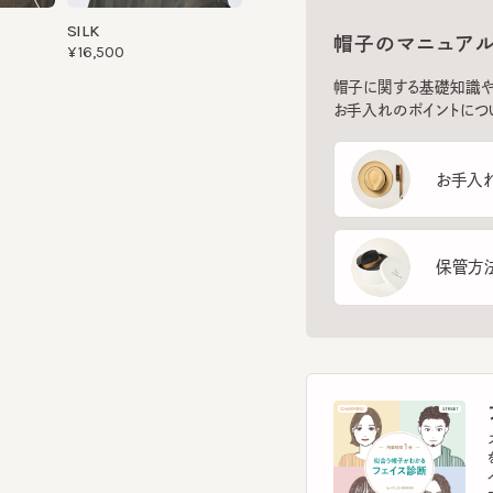
帽子に関する基礎知識や、長
お手入れのポイントについてご
お手入れ方
保管方法
フ
スマー
を診
イント
す。
フェ