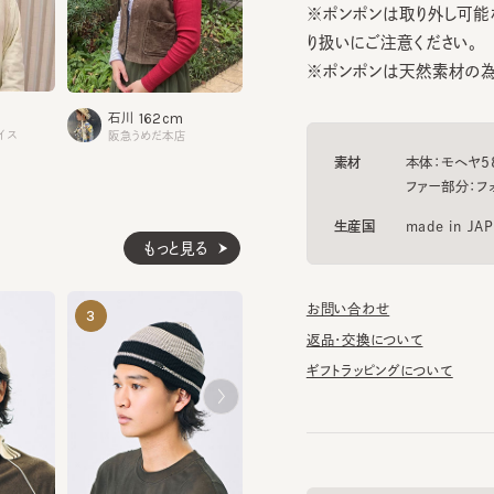
※ポンポンは天然素材の為、個
152cm
162cm
熊沢
石川
1
牧浦
ス
札幌ステラプレイス
阪急うめだ本店
素材
本体：モヘヤ58% ウ
ファー部分：フォック
生産国
made in JAPAN
もっと見る
お問い合わせ
SUVIN RIB BEANIE
MIAO LI2
3
4
5
¥9,570
¥9,680
返品・交換について
ギフトラッピングについて
SILK
帽子のマニュアル
¥16,500