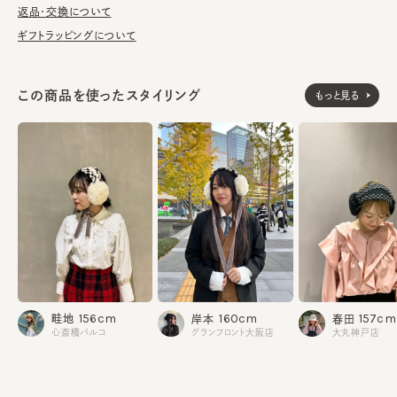
洗濯不可。汚れにつきましては、帽子が汚れてしまう前の対策と
返品・交換について
して、消臭・抗菌用のスプレーをお勧めしております。
ギフトラッピングについて
※柄の出方は個体差があります。
この商品を使ったスタイリング
もっと見る
《BLACK》
素材
本体：ポリエステル51% アクリル30% レーヨン7% 綿6%
ウール6%
部分：ウール86% ポリエステル9% レーヨン5%
ファー部分：ポリエステル100%
飾り部分：レーヨン80% ナイロン20%
《CAMEL／WHITE》
本体：ウール86% ポリエステル9% レーヨン5%
部分：ウール86% ポリエステル9% レーヨン5%
ファー部分：ポリエステル100%
飾り部分：レーヨン80% ナイロン20%
156cm
160cm
157cm
畦地
岸本
春田
made in JAPAN
生産国
心斎橋パルコ
グランフロント大阪店
大丸神戸店