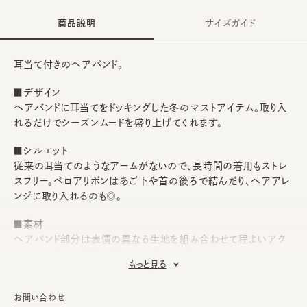
商品説明
サイズガイド
耳当て付きのヘアバンド。
■デザイン
ヘアバンドに耳当てをドッキングした冬のマストアイテム。取り入
れるだけでシーズンムードを盛り上げてくれます。
■シルエット
従来の耳当てのようなアームがないので、長時間の着用もストレ
スフリー。ベロアリボンはあご下や首の後ろで結んだり、ヘアアレ
ンジに取り入れるのも◎。
■素材
ヘアバンド部分は表情の異なる生地を組み合わせて程よいアク
セントをプラス。耳当て部分にはボリューミーなフェイクファーをセ
もっと見る
レクト、冷たい風をしっかりガードします。
■お手入れ方法
お問い合わせ