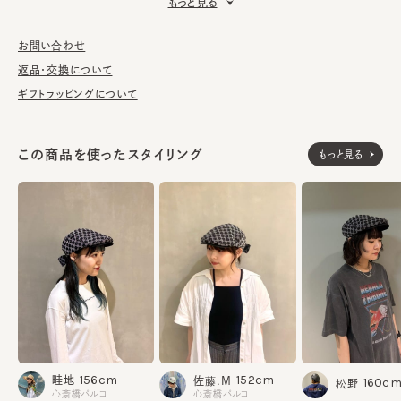
もっと見る
■お手入れ方法
洗濯不可。汚れにつきましては、消臭・抗菌用のスプレーや、帽子
が汚れてしまう前の対策として、汗止めのハットライナーのお勧め
お問い合わせ
しております。
返品・交換について
ギフトラッピングについて
※柄の出方は個体差があります。
この商品を使ったスタイリング
もっと見る
表地：ポリエステル76% レーヨン24%
素材
部分：アセテート100%
裏地：綿100%
made in JAPAN
生産国
156cm
152cm
畦地
佐藤.M
160c
松野
心斎橋パルコ
心斎橋パルコ