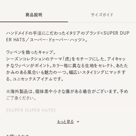
商品説明
サイズガイド
ハンドメイドの手法にこだわったイタリアのブランド＜SUPER DUP
ER HATS／スーパー・ドゥーパー・ハッツ＞。
ワッペンを飾ったキャップ。
シーズンコレクションのテーマ「虎」をモチーフにした、アイキャッ
チなワッペンがポイント。カラー毎に異なる生地をセレクト、あたた
かみのある風合いも魅力の一つ。幅広いスタイリングにマッチす
る、ユニセックスアイテムです。
※海外製品は、個体差や小さな傷がある場合がございます。予め
ご了承ください。
《SUPER DUPER HATS》
Matteo Gioli（マッテオ・ジオーリ）とVeronica Cornacchini
もっと見る
（ヴェロニカ・コルナッキー二）夫妻、Veronicaの妹Ilaria（イラリ
ア）の3人で2010年にスタート。1920年代～1940年代の古い