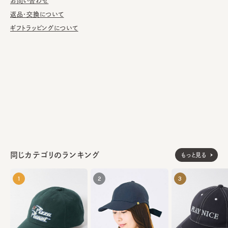
お問い合わせ
写真などからインスパイアされる帽子は、使われる素材も伝統的
かつ高品質なものに限られる。
返品・交換について
ギフトラッピングについて
《NAVY》
素材
綿100%
《BROWN／MIX》
ウール100%
made in Italy
生産国
同じカテゴリのランキング
もっと見る
1
2
3