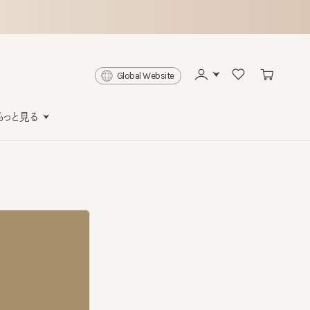
Global Website
と見る