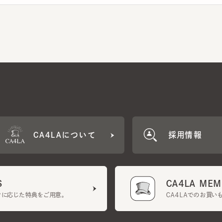
CA4LAについて
採用情報
CA4LA MEMB
に応じた特典をご用意。
CA4LAでのお買いものを