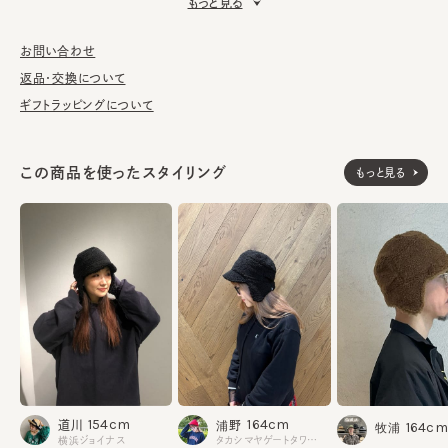
もっと見る
■お手入れ方法
洗濯不可。汚れにつきましては、帽子が汚れてしまう前の対策と
お問い合わせ
して、消臭・抗菌用のスプレーをお勧めしております。
返品・交換について
ギフトラッピングについて
表地：ポリエステル100%
素材
ファー部分：ポリエステル100%
この商品を使ったスタイリング
もっと見る
裏地：綿100%
made in JAPAN
生産国
154cm
164cm
道川
浦野
164cm
牧浦
横浜ジョイナス
タカシマヤゲートタワーモール