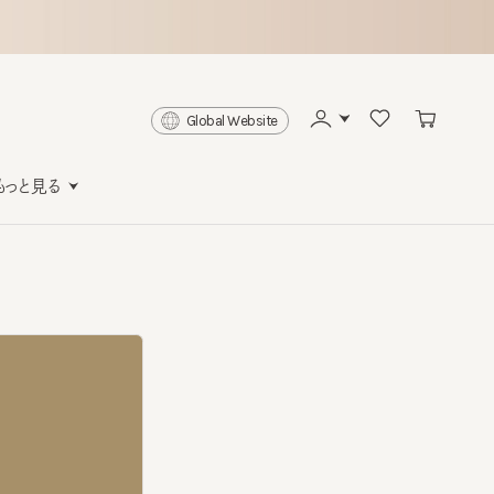
Global Website
と見る