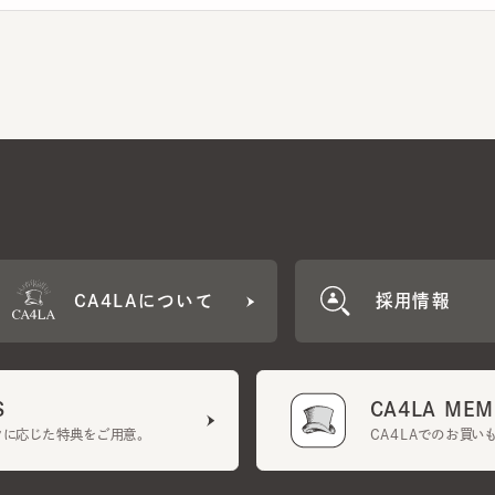
CA4LAについて
採用情報
CA4LA MEMB
に応じた特典をご用意。
CA4LAでのお買いものを