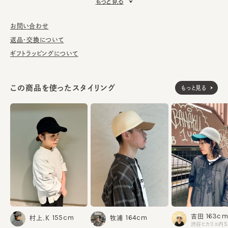
もっと見る
■お手入れ方法
洗濯不可。汚れにつきましては、消臭・抗菌用のスプレーや、帽子
お問い合わせ
が汚れてしまう前の対策として、汗止めのハットライナーのお勧め
返品・交換について
しております。
ギフトラッピングについて
※サイズ調節スベリ仕様（サイズを小さくする際は、調節テープを
まっすぐ引き出してください。逆向きに引っ張るとスベリを破損する
この商品を使ったスタイリング
もっと見る
可能性がございます。）
※素材の性質上、斑点のように小さな不純物がございます。予め
ご了承いただいた上でご購入ください。
ウール100%
素材
made in JAPAN
生産国
163cm
吉田
155cm
164cm
村上.K
牧浦