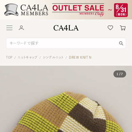
TOP
ニットキャップ
シングルニット
DREW KNIT N
/
/
/
1
/
7