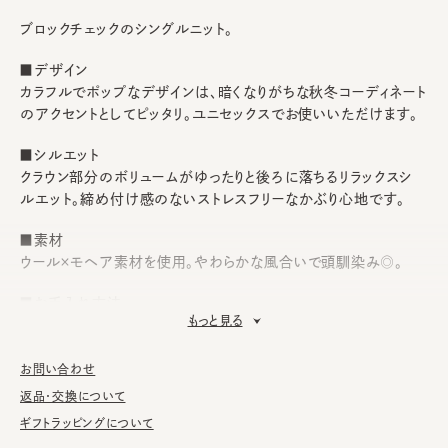
ブロックチェックのシングルニット。
■デザイン
カラフルでポップなデザインは、暗くなりがちな秋冬コーディネート
のアクセントとしてピッタリ。ユニセックスでお使いいただけます。
■シルエット
クラウン部分のボリュームがゆったりと後ろに落ちるリラックスシ
ルエット。締め付け感のないストレスフリーなかぶり心地です。
■素材
ウール×モヘア素材を使用。やわらかな風合いで頭馴染み◎。
■お手入れ方法
もっと見る
洗濯不可。汚れにつきましては、帽子が汚れてしまう前の対策と
して、消臭・抗菌用のスプレーをお勧めしております。
お問い合わせ
※柄の出方は個体差があります。
返品・交換について
ギフトラッピングについて