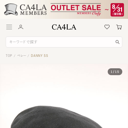
TOP
ベレー
DANNY SS
/
/
1
/
15