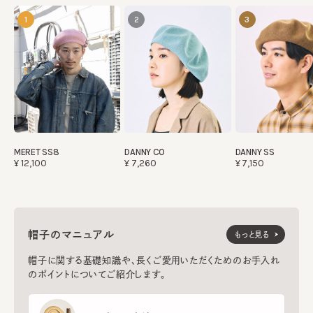
1
2
3
MERET SS8
DANNY CO
DANNY SS
¥12,100
¥7,260
¥7,150
帽子のマニュアル
もっと見る
帽子に関する基礎知識や、長くご愛用いただくためのお手入れ
のポイントについてご紹介します。