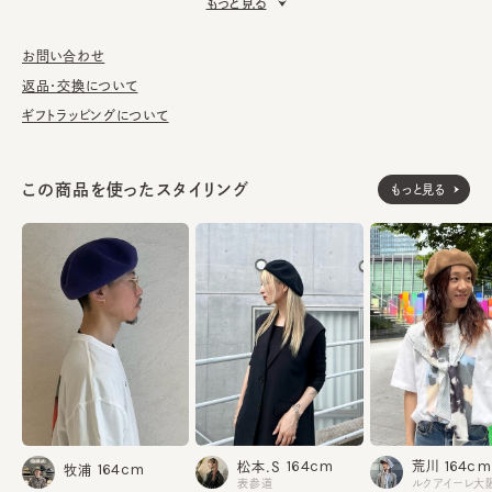
もっと見る
■お手入れ方法
洗濯不可。汚れにつきましては、消臭・抗菌用のスプレーや、帽子
が汚れてしまう前の対策として、汗止めのハットライナーのお勧め
お問い合わせ
しております。
返品・交換について
ギフトラッピングについて
※サイズ調節スベリ仕様（サイズを小さくする際は、調節テープを
まっすぐ引き出してください。逆向きに引っ張るとスベリを破損する
可能性がございます。）
この商品を使ったスタイリング
もっと見る
綿79% PVC21%
素材
made in JAPAN
生産国
164cm
164cm
荒川
松本.S
164cm
牧浦
ルクアイーレ大
表参道