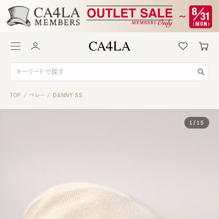
TOP
ベレー
DANNY SS
/
/
1
/
15