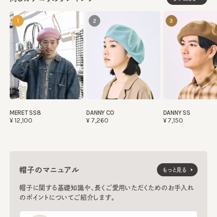
1
2
3
MERET SS8
DANNY CO
DANNY SS
¥12,100
¥7,260
¥7,150
帽子のマニュアル
もっと見る
帽子に関する基礎知識や、長くご愛用いただくためのお手入れ
のポイントについてご紹介します。