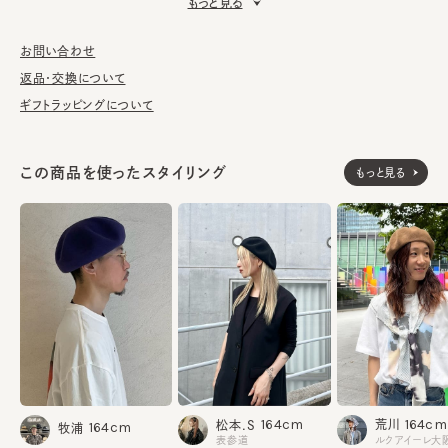
もっと見る
■お手入れ方法
洗濯不可。汚れにつきましては、消臭・抗菌用のスプレーや、帽子
が汚れてしまう前の対策として、汗止めのハットライナーのお勧め
お問い合わせ
しております。
返品・交換について
ギフトラッピングについて
※サイズ調節スベリ仕様（サイズを小さくする際は、調節テープを
まっすぐ引き出してください。逆向きに引っ張るとスベリを破損する
可能性がございます。）
この商品を使ったスタイリング
もっと見る
綿79% PVC21%
素材
made in JAPAN
生産国
164cm
164cm
荒川
松本.S
164cm
牧浦
ルクアイーレ大
表参道