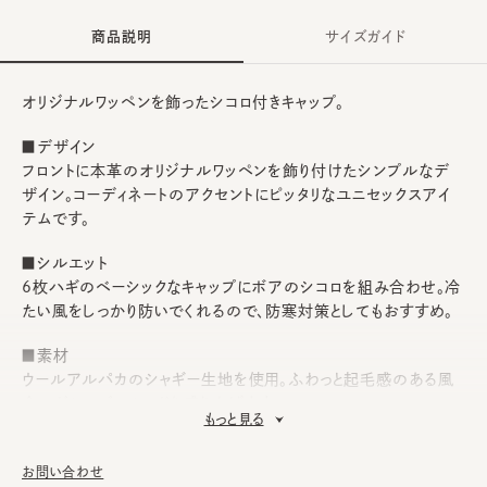
商品説明
サイズガイド
オリジナルワッペンを飾ったシコロ付きキャップ。
■デザイン
フロントに本革のオリジナルワッペンを飾り付けたシンプルなデ
ザイン。コーディネートのアクセントにピッタリなユニセックスアイ
テムです。
■シルエット
6枚ハギのベーシックなキャップにボアのシコロを組み合わせ。冷
たい風をしっかり防いでくれるので、防寒対策としてもおすすめ。
■素材
ウールアルパカのシャギー生地を使用。ふわっと起毛感のある風
合いがシーズンムードを盛り上げます。
もっと見る
■お手入れ方法
洗濯不可。汚れにつきましては、消臭・抗菌用のスプレーや、帽子
お問い合わせ