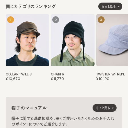
同じカテゴリのランキング
もっと見る
1
2
3
COLLAR TWILL 3
CHARI 6
TWISTER WF REPL
¥10,670
¥11,770
¥10,120
帽子のマニュアル
もっと見る
帽子に関する基礎知識や、長くご愛用いただくためのお手入れ
のポイントについてご紹介します。