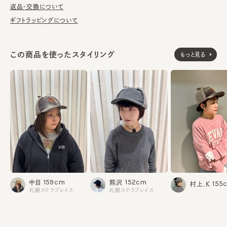
が汚れてしまう前の対策として、汗止めのハットライナーのお勧め
返品・交換について
しております。
ギフトラッピングについて
※サイズ調節スベリ仕様（サイズを小さくする際は、調節テープを
まっすぐ引き出してください。逆向きに引っ張るとスベリを破損する
この商品を使ったスタイリング
もっと見る
可能性がございます。）
※柄の出方は個体差があります。
表地：ウール73% ナイロン20% アルパカ7%
素材
部分：ポリエステル100%
裏地：綿100%
飾り部分：ポリエステル75% ポリウレタン25%
飾り部分：牛革
made in JAPAN
生産国
159cm
152cm
中目
熊沢
155
村上.K
札幌ステラプレイス
札幌ステラプレイス