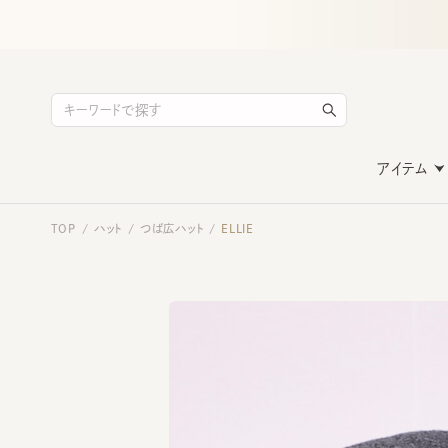
アイテム
TOP
ハット
つば広ハット
ELLIE
/
/
/