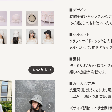
■デザイン
装飾を省いたシンプルなデザイン
あご紐としてもお使いいただけま
■シルエット
クラウンサイドにタックを入れて
も変化させて、前後どちらでも着
■素材
洗える＆UVカット機能付きのサ
もっと見る
嬉しい機能が満載です。
■お手入れ方法
洗濯可能。洗うことにより風合
は単独手洗いで洗濯後、形を整
※サイズ調節スベリ仕様（サイズ
ぐ引き出してください。逆向きに
ざいます。）