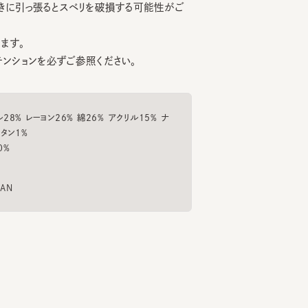
。
ョンを必ずご参照ください。
レーヨン26% 綿26% アクリル15% ナ
%
LOUISE6
LAUNDRY RIBBON M3
PALM
6
7
8
¥22,550
¥13,200
¥15