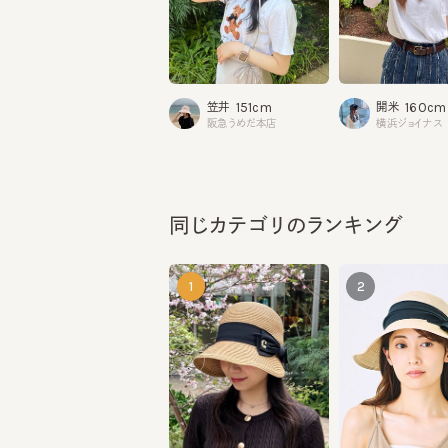
151cm
160cm
笠井
開米
阪急うめだ本店
横浜ジョイナス
同じカテゴリのランキング
1
2
KAREN3
YELL BRAID7
¥18,150
¥24,860