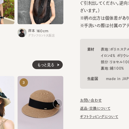
※柄の出方は個体差があります
※手洗いの際は付属のアテンシ
160cm
164cm
岸本
浦野
グランフロント大阪店
タカシマヤゲートタワーモール
素材
表地：ポリエステル28% 
イロン4% ポリウレタン1
部分：リヨセル100%
もっと見る
裏地：綿100%
生産国
made in JAPAN
THIRTEEN2
ROLL UP4
3
4
5
¥20,570
¥19,470
お問い合わせ
返品・交換について
ギフトラッピングについて
AMIKA2
¥21,560