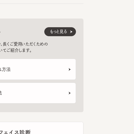
もっと見る
くご愛用いただくための
紹介します。
法
ェイス診断
トフォンのカメラを使ってフェイスタイプ
断。似合う帽子のご紹介から選び方のポ
まで、あなたの帽子選びをサポートしま