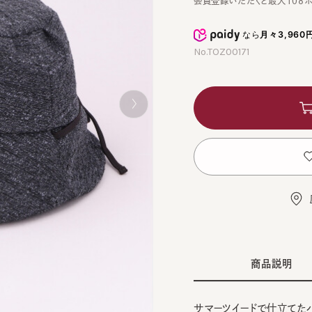
なら
月々3,960円
から
No.TOZ00171
カ
お
店舗
商品説明
サマーツイードで仕立てたハット
PIN