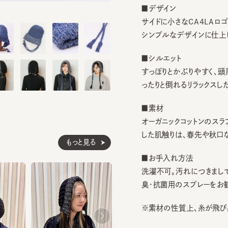
サイドに小さなCA4LAロゴプ
シンプルなデザインに仕上げま
■シルエット
すっぽりとかぶりやすく、頭周り
ったりと倒れるリラックスしたシル
■素材
オーガニックコットンのスラブ糸
した肌触りは、春先や秋口など
もっと見る
■お手入れ方法
洗濯不可。汚れにつきましては
臭・抗菌用のスプレーをお勧めし
※素材の性質上、糸が飛び出る
素材
綿79% アクリル1