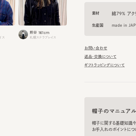
生産国
made in JAPAN
161cm
154cm
1
熊谷
道川
熊沢
ス
札幌ステラプレイス
横浜ジョイナス
札幌ステ
お問い合わせ
返品・交換について
ギフトラッピングについて
帽子のマニュアル
帽子に関する基礎知識や、長
お手入れのポイントについてご
お手入れ方