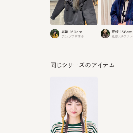
160cm
158cm
尾﨑
東條
アミュプラザ博多
札幌ステラプレイ
同じシリーズのアイテム
ZITA 3
¥12,210