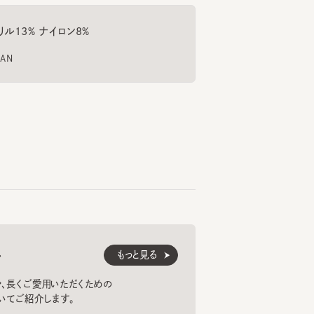
159cm
52cm
153cm
近藤
遊馬
大丸神戸店
ラプレイス
京王百貨店新宿店
もっと見る
くご愛用いただくための
紹介します。
法