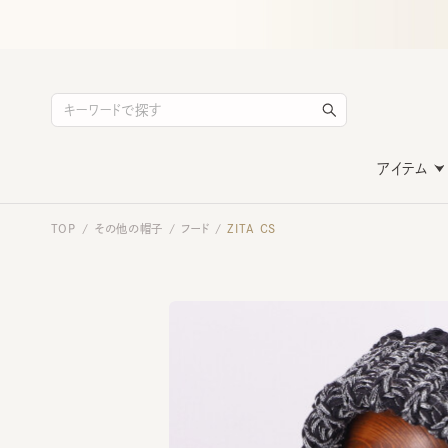
アイテム
TOP
その他の帽子
フード
ZITA CS
/
/
/