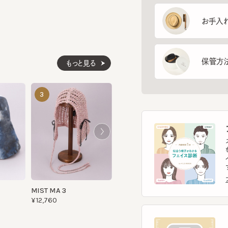
保管方法
もっと見る
KNIT HOOD BABUSHKA
KIDS CAT B
3
4
5
¥13,970
¥12,870
フ
スマー
を診
イント
す。
フェ
MIST MA 3
¥12,760
ヘ
スマー
ヘッ
ヘッ