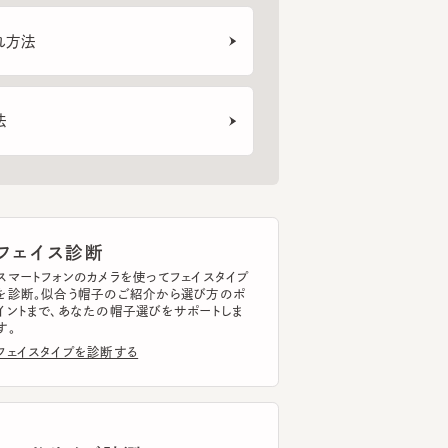
ALACLABA
ZITA CS
MARGOT
CF 
6
7
8
¥11,660
¥10,230
¥23
ェイス診断
トフォンのカメラを使ってフェイスタイプ
断。似合う帽子のご紹介から選び方のポ
まで、あなたの帽子選びをサポートしま
イスタイプを診断する
ッドサイズ計測
トフォンのカメラを使って
ドサイズを簡単に計測できます。
ドサイズを計測する