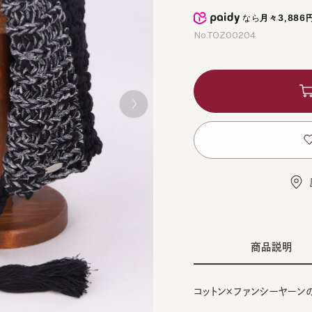
なら
月々3,886円
から
No.TOZ00204
カ
お
店舗
商品説明
コットン×ファンシーヤーンのニッ
■デザイン
BLU