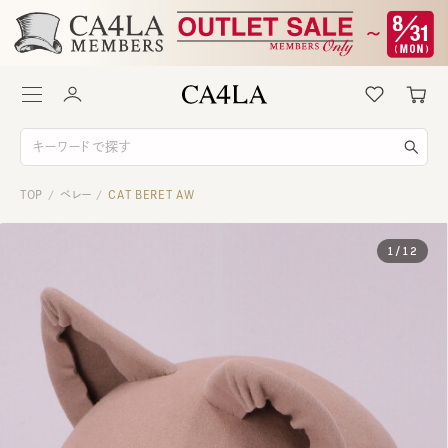
TOP
ベレー
CAT BERET AW
/
/
1
/
12