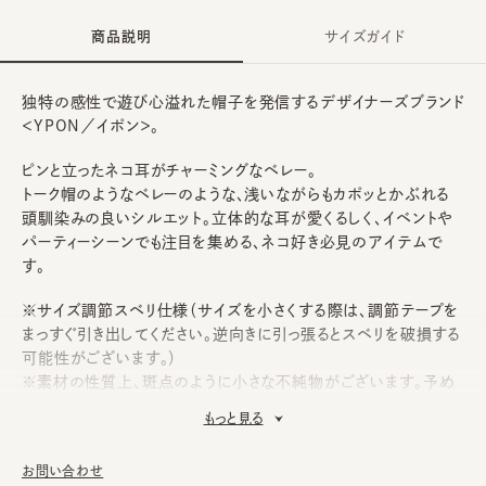
商品説明
サイズガイド
独特の感性で遊び心溢れた帽子を発信するデザイナーズブランド
＜YPON／イポン＞。
ピンと立ったネコ耳がチャーミングなベレー。
トーク帽のようなベレーのような、浅いながらもカポッとかぶれる
頭馴染みの良いシルエット。立体的な耳が愛くるしく、イベントや
パーティーシーンでも注目を集める、ネコ好き必見のアイテムで
す。
※サイズ調節スベリ仕様（サイズを小さくする際は、調節テープを
まっすぐ引き出してください。逆向きに引っ張るとスベリを破損する
可能性がございます。）
※素材の性質上、斑点のように小さな不純物がございます。予め
ご了承いただいた上でご購入ください。
もっと見る
《YPON》
お問い合わせ
日本人デザイナーのyutaka matsubara氏によって2015年に設