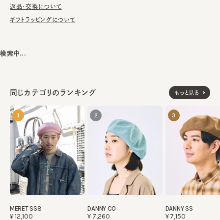
立。サロン・ド・シャポー学院を卒業後『心躍る帽子』をテーマに、
返品・交換について
飾って観ているだけでも楽しい！と思えるような帽子作りに励む。
ギフトラッピングについて
最近ではアーティストやミュージシャンの帽子も手掛けている。
検索中...
ウール100%
素材
made in JAPAN
生産国
同じカテゴリのランキング
もっと見る
1
2
3
MERET SS8
DANNY CO
DANNY SS
¥12,100
¥7,260
¥7,150