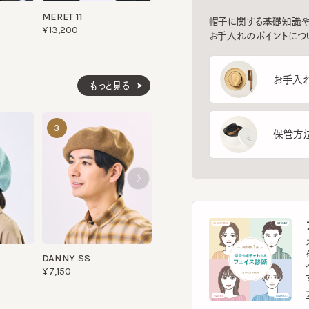
お手入れ方
もっと見る
HK SIMEON
DANNY SS
3
4
5
保管方法
¥11,770
¥6,600
フ
スマー
を診
DANNY SS
イント
¥7,150
す。
フェ