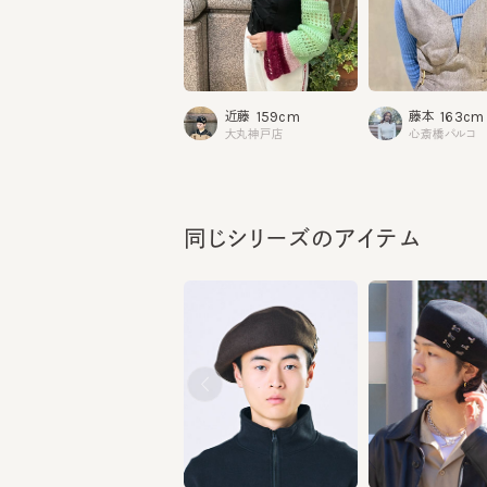
159cm
163cm
近藤
藤本
大丸神戸店
心斎橋パルコ
同じシリーズのアイテム
MERET AW9
MERET 10
¥12,650
¥12,650