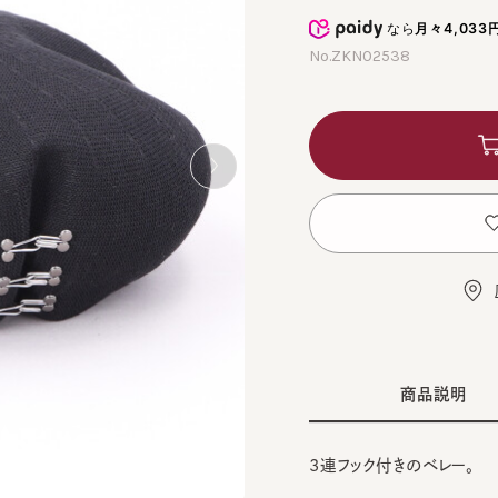
なら
月々4,033円
から
No.ZKN02538
カ
お
店舗
商品説明
3連フック付きのベレー。
■デザイン
WHI