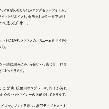
を飾ったCA4LAロングセラーアイテム。
クがポイント。全部外したり一番下だけ
違った印象に。
に製作。クラウンのボリュームをサイドや
緒に編み込み、程良いハリ感に仕上げま
ッタリです。
、消臭・抗菌用のスプレーや、帽子が汚れ
のハットライナーのお勧めしております。
を小さくする際は、調節テープをまっす
引っ張るとスベリを破損する可能性がご