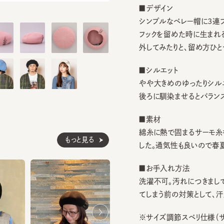
シンプルなベレー帽に3連フック
フックを留めた時に生まれるタッ
外してみたりと、留め方ひとつで
■シルエット
やや大きめのゆったりシルエット
後ろに馴染ませるとバランス◎。
■素材
綿糸に熱で固まるサーモ糸を一
もっと見る
した。通気性も良いので春夏にピ
■お手入れ方法
洗濯不可。汚れにつきましては
てしまう前の対策として、汗止め
※サイズ調節スベリ仕様（サイズ
ぐ引き出してください。逆向きに
ざいます。）