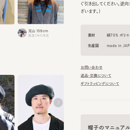
159cm
159cm
完山
井上
素材
綿70% ポリエステ
阪急うめだ本店
横浜ジョイナス
生産国
made in JAPAN
お問い合わせ
返品・交換について
ギフトラッピングについて
帽子のマニュアル
MERET 11
MERET SS7
MERET AW
帽子に関する基礎知識や、長
¥13,200
¥10,890
¥12,320
お手入れのポイントについてご