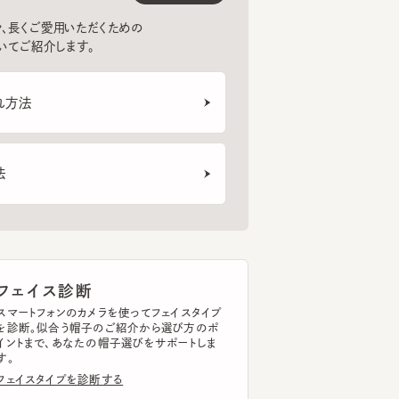
法
MERET 11
CF POLLEN
ROLL
6
7
8
¥13,200
¥15,400
¥9,
ェイス診断
トフォンのカメラを使ってフェイスタイプ
断。似合う帽子のご紹介から選び方のポ
まで、あなたの帽子選びをサポートしま
イスタイプを診断する