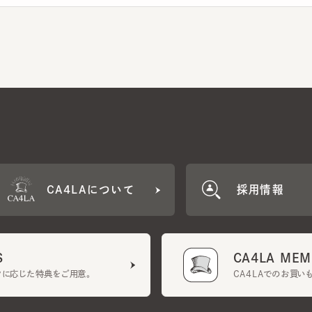
CA4LAについて
採用情報
CA4LA MEMB
に応じた特典をご用意。
CA4LAでのお買いものを