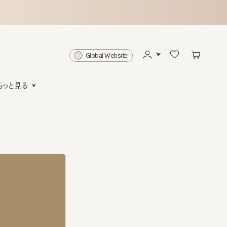
Global Website
と見る