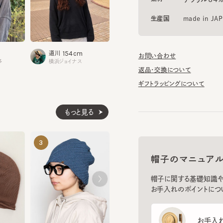
154cm
道川
お問い合わせ
横浜ジョイナス
返品・交換について
ギフトラッピングについて
もっと見る
SILK MISSILE LONG11
COOL MAX 
3
4
5
¥7,370
¥6,930
帽子のマニュアル
帽子に関する基礎知識や、長
お手入れのポイントについてご
お手入れ方
SERGE CO 9
¥7,920