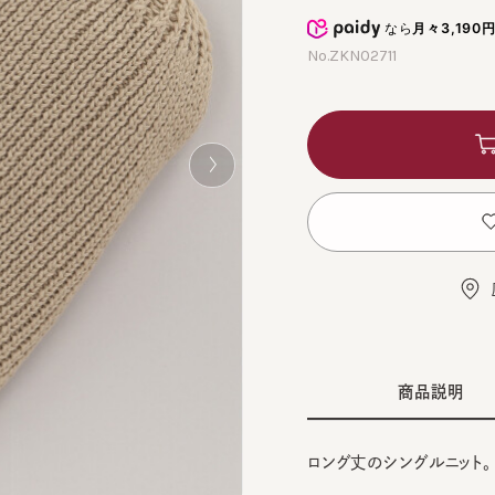
なら
月々3,190円
から
No.ZKN02711
カ
お
店舗
商品説明
ロング丈のシングルニット。
■デザイン
BLA