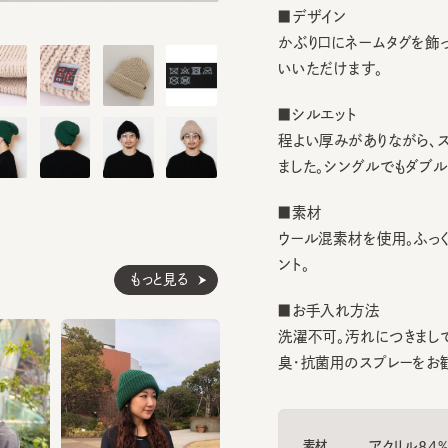
かぶり口にネームタグを飾ったシ
いいただけます。
■シルエット
程よい厚みがありながら、スッキ
ました。シングルでもダブルで
■素材
ウール混素材を使用。ふっくらと
ント。
もっと見る
■お手入れ方法
洗濯不可。汚れにつきましては
臭・抗菌用のスプレーをお勧めし
素材
アクリル84% ウ
生産国
made in JAPAN