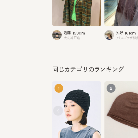
159cm
161cm
近藤
矢野
大丸神戸店
アミュプラザ博多
同じカテゴリのランキング
1
2
SORBET LONG 5
YD S MISSILE
¥9,020
¥8,140