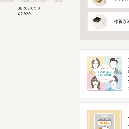
保管方法
フ
スマー
を診
イント
す。
フェ
ヘ
スマー
ヘッ
ヘッ