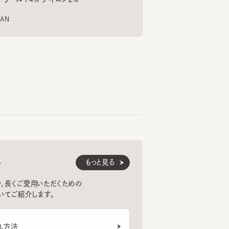
BEANIE7
ARISSAMU
FLOWERS3
CF T
6
7
8
¥6,380
¥10,560
¥7,
もっと見る
くご愛用いただくための
紹介します。
法