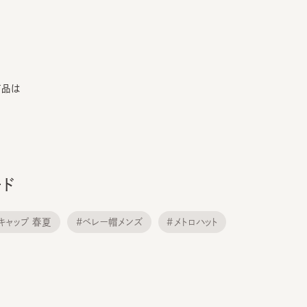
ップ 春夏
#ベレー帽メンズ
#メトロハット
子 春夏