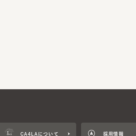
CA4LAについて
採用情報
CA4LA MEMB
に応じた特典をご用意。
CA4LAでのお買いものを