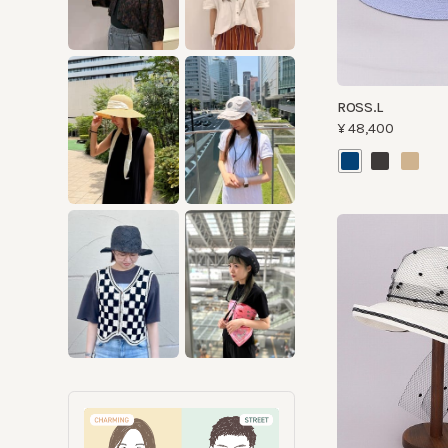
ROSS.L
¥48,400
SUMMER QUEEN V
¥41,800