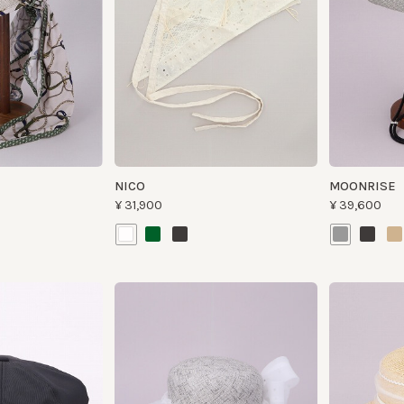
NICO
MOONRISE
¥31,900
¥39,600