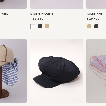
FIMBRIA
TULLE CHECK B
¥27,500
¥30,250