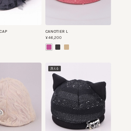
CANOTIER L
¥46,200
洗える
CURVATURE
¥26,400