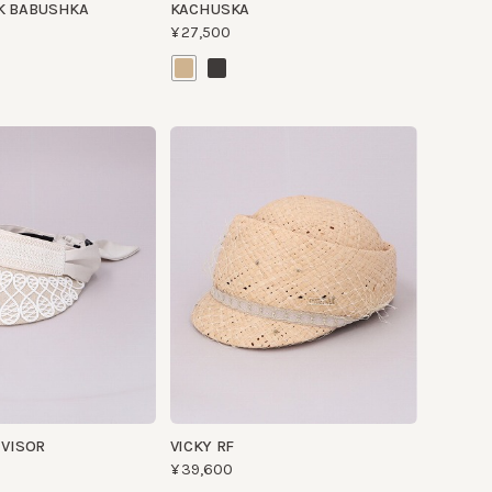
OR
VICKY RF
¥39,600