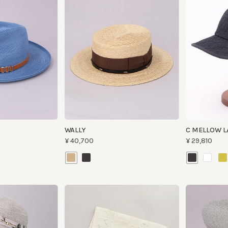
WALLY
C MELLOW LACE
¥40,700
¥29,810