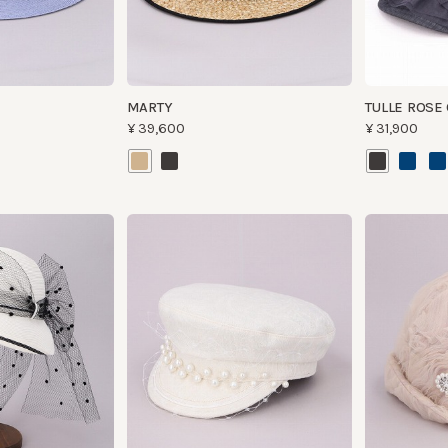
MARTY
TULLE ROSE CAP
¥39,600
¥31,900
EIL
LINEN MARINE
TULLE HAT
¥32,230
¥29,700