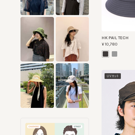
HK PAIL TECH
¥10,780
UVカット
COLLAR TWILL 3