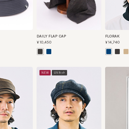
DAILY FLAP CAP
FLORAK
¥10,450
¥14,740
NEW
UVカット
TWEED CORDELL 11
HAT＆CAP LINER 