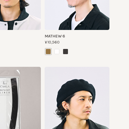
MATHEW 6
¥10,560
LONG
LIGHT DISK BERET