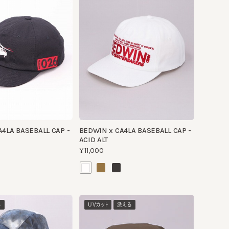
BASEBALL CAP -
BEDWIN x CA4LA BASEBALL CAP -
ACID ALT
¥11,000
UVカット
洗える