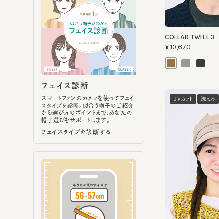
¥10,670
フェイス診断
スマートフォンのカメラを使ってフェイ
UVカット
洗える
スタイプを診断。似合う帽子のご紹介
から選び方のポイントまで、あなたの
帽子選びをサポートします。
フェイスタイプを診断する
DARTS WORK CAS 
¥11,770
ヘッドサイズ計測