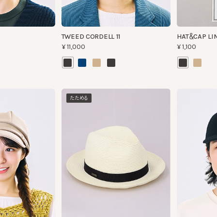
¥11,000
¥1,100
たためる
BRUSH
TRAVEL FEDORA
ANGORA BALL CA
¥15,620
¥12,650