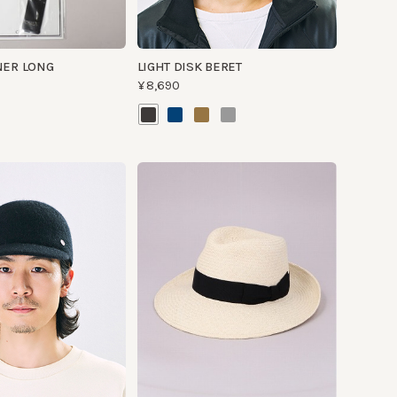
¥8,690
P6
AJIRO PANAMA FEDORA
¥33,000