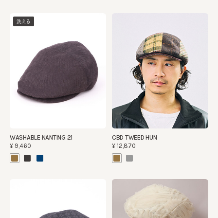
洗える
WASHABLE NANTING 21
CBD TWEED HUN
¥9,460
¥12,870