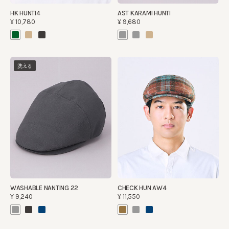
HK HUNTI4
AST KARAMI HUNTI
¥10,780
¥9,680
洗える
WASHABLE NANTING 22
CHECK HUN AW4
¥9,240
¥11,550