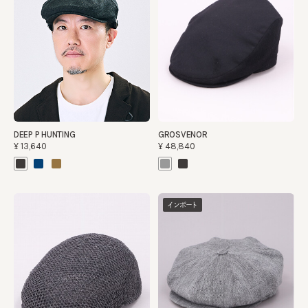
DEEP P HUNTING
GROSVENOR
¥13,640
¥48,840
インポート