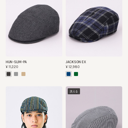
HUN-SLIM-PA
JACKSON EX
¥11,220
¥12,980
洗える