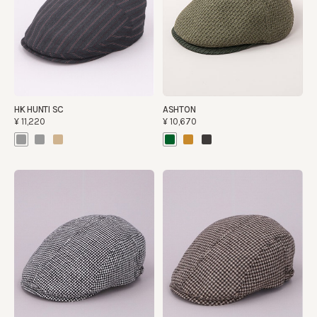
HK HUNTI SC
ASHTON
¥11,220
¥10,670