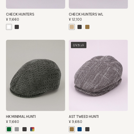
CHECK HUNTERS
CHECK HUNTERS WL
¥11,660
¥12,100
UVカット
HK MINIMAL HUNTI
AST TWEED HUNTI
¥11,660
¥9,680