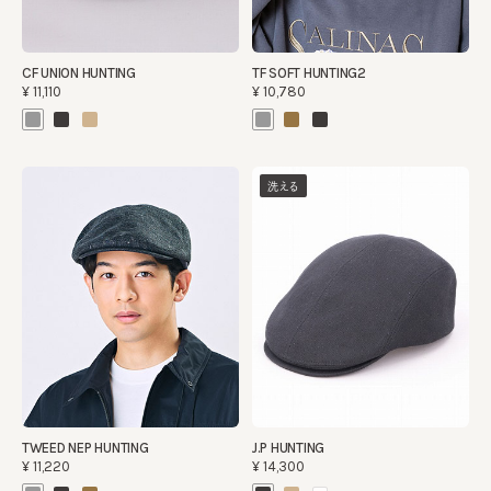
CF UNION HUNTING
TF SOFT HUNTING2
¥11,110
¥10,780
洗える
TWEED NEP HUNTING
J.P HUNTING
¥11,220
¥14,300