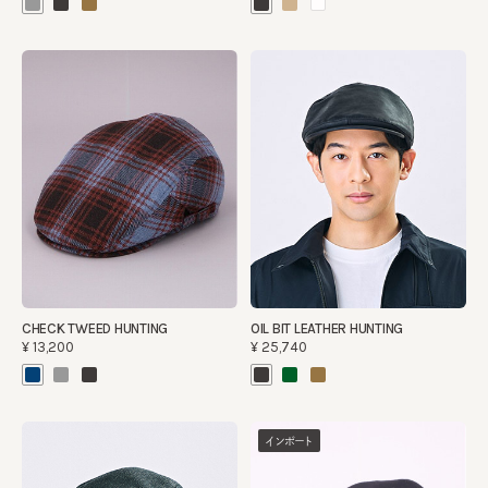
CHECK TWEED HUNTING
OIL BIT LEATHER HUNTING
¥13,200
¥25,740
インポート