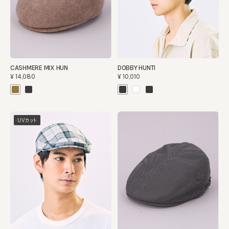
CASHMERE MIX HUN
DOBBY HUNTI
¥14,080
¥10,010
UVカット