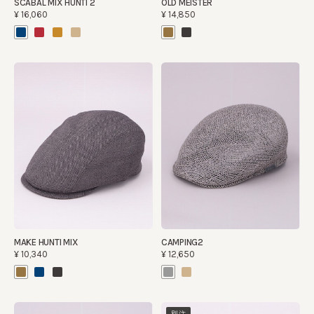
SCABAL MIX HUNTI 2
OLD MEISTER
¥16,060
¥14,850
MAKE HUNTI MIX
CAMPING2
¥10,340
¥12,650