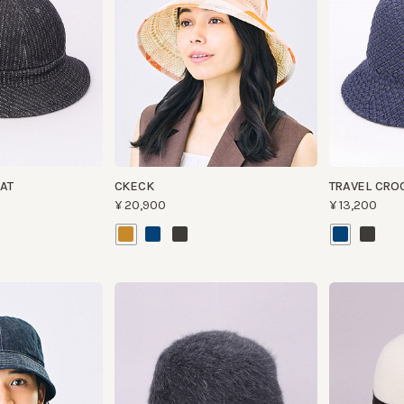
CKECK
TRAVEL CROCHET
¥20,900
¥13,200