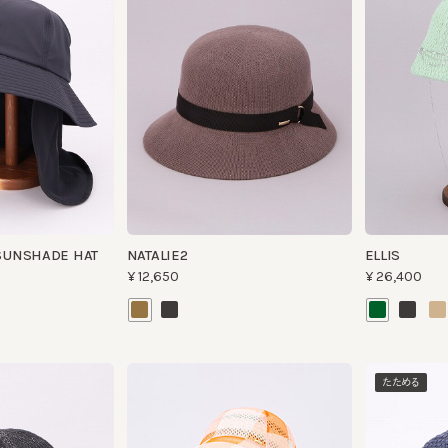
UNSHADE HAT
NATALIE2
ELLIS
¥12,650
¥26,400
たためる