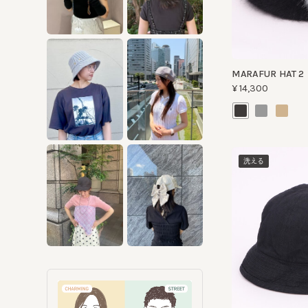
MARAFUR HAT 2
¥14,300
洗える
FTG RN 4
¥11,000