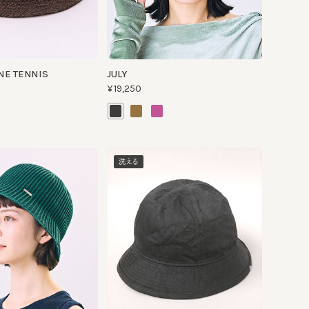
ENNIS
JULY
¥19,250
洗える
FTG RN 3
¥10,890