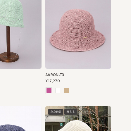
AARON.T3
¥17,270
たためる
洗える