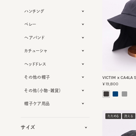
ハンチング
ベレー
ヘアバンド
カチューシャ
ヘッドドレス
その他の帽子
VICTIM x CA4LA S
¥19,800
その他（小物・雑貨）
帽子ケア用品
たためる
洗える
サイズ
機能性