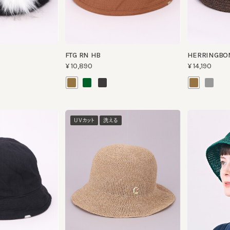
FTG RN HB
HERRINGBONE T
¥10,890
¥14,190
UVカット
洗える
AARON.T2
CF MONT HAT 4
¥15,290
¥12,980